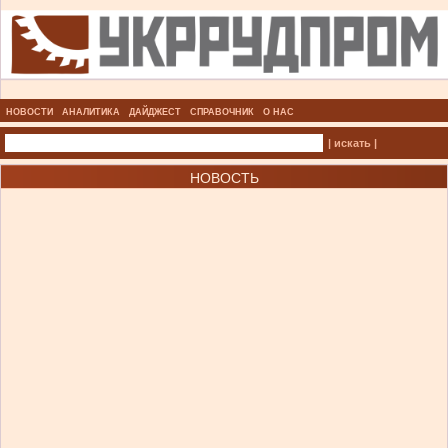
НОВОСТИ
АНАЛИТИКА
ДАЙДЖЕСТ
СПРАВОЧНИК
О НАС
| искать |
НОВОСТЬ