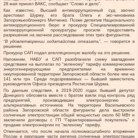
28 мая принял ВАКС, сообщает “Слово и дело”.
Как известно, Высший антикоррупционный суд заочно
арестовал Шурму, его брата Олега и экс-чиновника
Запорожьеоблэнерго Митченко. Позже детектив Национального
антикоррупционного бюро и прокурор Специализированной
антикоррупционной прокуратуры просили предоставить
разрешение на заочное расследование этих трех фигурантов.
“В удовлетворении ходатайства отказать”
, — говорится в
решении.
Прокурор САП подал апелляционную жалобу на это решение.
Напомним, НАБУ и САП разоблачили схему завладения
средствами на выплатах по “зеленому” тарифу коммерческими
энергогенерирующими предприятиями на временно
оккупированной территории Запорожской области более чем на
141 млн грн. Среди подозреваемых — бывший заместитель
руководителя Офиса президента Ростислав Шурма.
По данным следствия, в 2019-2020 годах бывший депутат
Донецкого облсовета вместе с братом взяли под контроль ряд
предприятий, производивших электроэнергию из
альтернативных источников. На территории Васильевского
района Запорожской области фигуранты дела выстроили
солнечные электростанции общей мощностью около 60 МВт и
заключили договоры с ГП “Гарантированный покупатель” о
продаже электроэнергии по “зеленому” тарифу.
Отмечается, что после начала полномасштабного вторжения
России и оккупации части региона солнечные электростанции