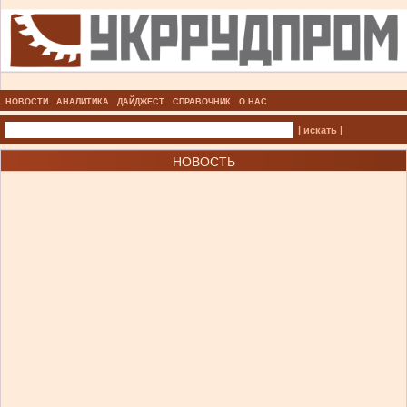
НОВОСТИ
АНАЛИТИКА
ДАЙДЖЕСТ
СПРАВОЧНИК
О НАС
| искать |
НОВОСТЬ