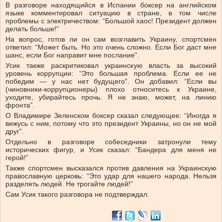
В разговоре находящийся в Испании боксер на английском
языке комментировал ситуацию в стране, в том числе
проблемы с электричеством: “Большой хаос! Президент должен
делать больше!”
На вопрос, готов ли он сам возглавить Украину, спортсмен
ответил: “Может быть. Но это очень сложно. Если Бог даст мне
шанс, если Бог направит мне послание”.
Усик также раскритиковал украинскую власть за высокий
уровень коррупции: “Это большая проблема. Если ее не
победим — у нас нет будущего”. Он добавил: “Если вы
(чиновники-коррупционеры) плохо относитесь к Украине,
уходите, убирайтесь прочь. Я не знаю, может, на линию
фронта”.
О Владимире Зеленском боксер сказал следующее: “Иногда я
вижусь с ним, потому что это президент Украины, но он не мой
друг”.
Отдельно в разговоре собеседники затронули тему
исторических фигур, и Усик сказал: “Бандера для меня не
герой!”
Также спортсмен высказался против давления на Украинскую
православную церковь: “Это удар для нашего народа. Нельзя
разделять людей. Не трогайте людей!”
Сам Усик такого разговора не подтверждал.