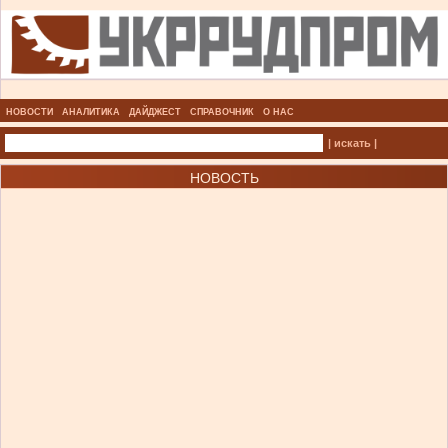
НОВОСТИ
АНАЛИТИКА
ДАЙДЖЕСТ
СПРАВОЧНИК
О НАС
| искать |
НОВОСТЬ