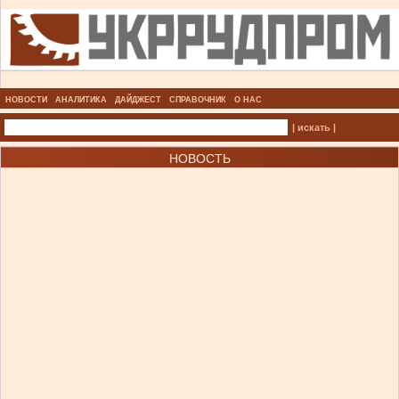
НОВОСТИ
АНАЛИТИКА
ДАЙДЖЕСТ
СПРАВОЧНИК
О НАС
| искать |
НОВОСТЬ