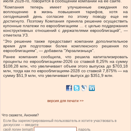
июля 2028-го, говорится в сообщении компании на ее сайте.
“Компания теперь имеет улучшенные ожидания по
воплощению в жизнь повышения тарифов, хотя на
сегодняшний день согласие по этому поводу еще не
достигнуто. Поэтому Компания приняла решение осуществить
купонные платежи по еврооблигациям … с целью поддержания
конструктивных отношений с держателями еврооблигаций”, —
отметила УЗ.
“Это решение также предоставит компании дополнительное
время для подготовки более комплексного решения по
еврооблигациям”, — добавила “Укрзализныця”.
Ранее компания сообщила, что решила капитализировать
проценты по еврооблигациям-2026 со ставкой 8,25% на сумму
$108,28 млн, что увеличивает объем этого выпуска до $703,18
млн, тогда как по еврооблигациям-2028 со ставкой 7,875% — на
сумму $51,9 млн, что увеличивает выпуск до $351,9 млн.
версия для печати >>
Что скажете, Аноним?
Если Вы зарегистрированный пользователь и хотите участвовать в
дискуссии — введите
свой логин (email)
, пароль