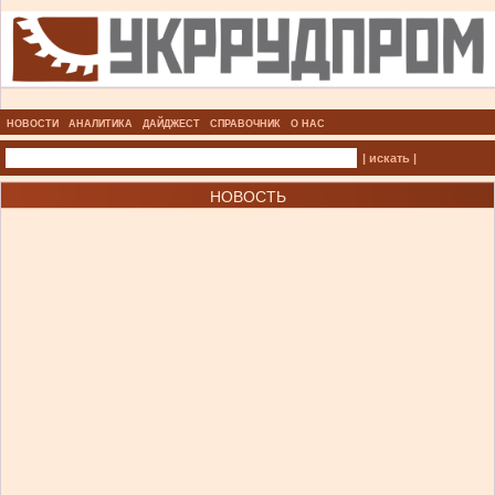
НОВОСТИ
АНАЛИТИКА
ДАЙДЖЕСТ
СПРАВОЧНИК
О НАС
| искать |
НОВОСТЬ