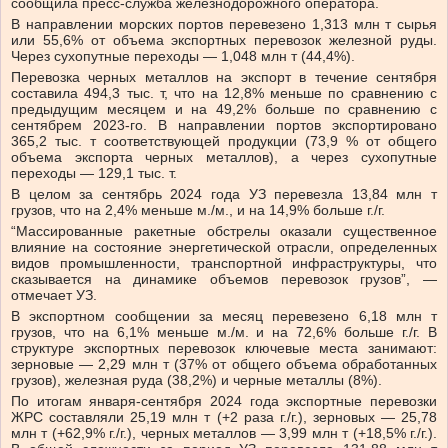
сообщила пресс-служба железнодорожного оператора.
В направлении морских портов перевезено 1,313 млн т сырья
или 55,6% от объема экспортных перевозок железной руды.
Через сухопутные переходы — 1,048 млн т (44,4%).
Перевозка черных металлов на экспорт в течение сентября
составила 494,3 тыс. т, что на 12,8% меньше по сравнению с
предыдущим месяцем и на 49,2% больше по сравнению с
сентябрем 2023-го. В направлении портов экспортировано
365,2 тыс. т соответствующей продукции (73,9 % от общего
объема экспорта черных металлов), а через сухопутные
переходы — 129,1 тыс. т.
В целом за сентябрь 2024 года УЗ перевезла 13,84 млн т
грузов, что на 2,4% меньше м./м., и на 14,9% больше г./г.
“Массированные ракетные обстрелы оказали существенное
влияние на состояние энергетической отрасли, определенных
видов промышленности, транспортной инфраструктуры, что
сказывается на динамике объемов перевозок грузов”, —
отмечает УЗ.
В экспортном сообщении за месяц перевезено 6,18 млн т
грузов, что на 6,1% меньше м./м. и на 72,6% больше г./г. В
структуре экспортных перевозок ключевые места занимают:
зерновые — 2,29 млн т (37% от общего объема обработанных
грузов), железная руда (38,2%) и черные металлы (8%).
По итогам января-сентября 2024 года экспортные перевозки
ЖРС составляли 25,19 млн т (+2 раза г./г.), зерновых — 25,78
млн т (+62,9% г./г.), черных металлов — 3,99 млн т (+18,5% г./г.).