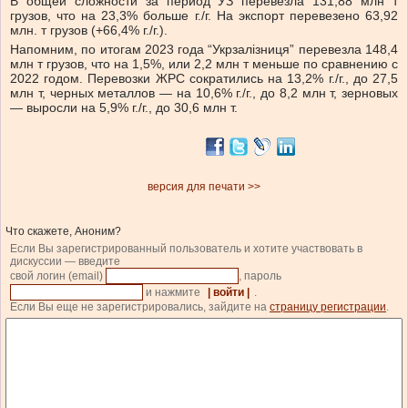
В общей сложности за период УЗ перевезла 131,88 млн т
грузов, что на 23,3% больше г./г. На экспорт перевезено 63,92
млн. т грузов (+66,4% г./г.).
Напомним, по итогам 2023 года “Укрзалізниця” перевезла 148,4
млн т грузов, что на 1,5%, или 2,2 млн т меньше по сравнению с
2022 годом. Перевозки ЖРС сократились на 13,2% г./г., до 27,5
млн т, черных металлов — на 10,6% г./г., до 8,2 млн т, зерновых
— выросли на 5,9% г./г., до 30,6 млн т.
версия для печати >>
Что скажете, Аноним?
Если Вы зарегистрированный пользователь и хотите участвовать в
дискуссии — введите
свой логин (email)
, пароль
и нажмите
| войти |
.
Если Вы еще не зарегистрировались, зайдите на
страницу регистрации
.