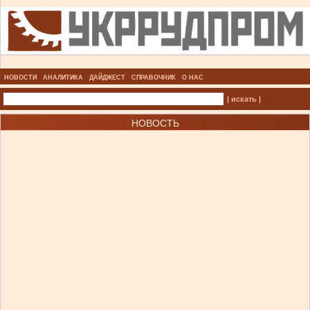
НОВОСТИ
АНАЛИТИКА
ДАЙДЖЕСТ
СПРАВОЧНИК
О НАС
| искать |
НОВОСТЬ