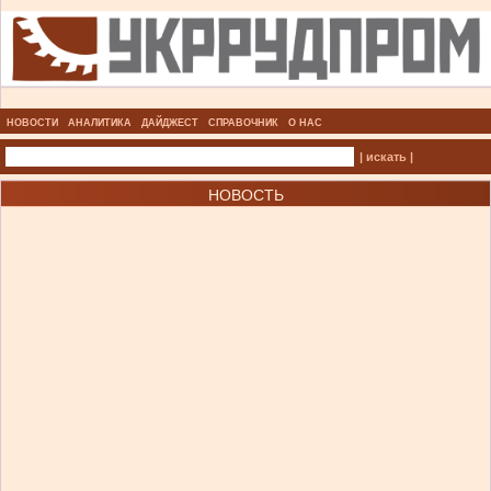
НОВОСТИ
АНАЛИТИКА
ДАЙДЖЕСТ
СПРАВОЧНИК
О НАС
| искать |
НОВОСТЬ