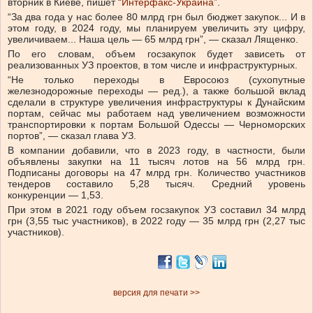
вторник в Киеве, пишет
“Интерфакс-Украина”
.
“За два года у нас более 80 млрд грн был бюджет закупок... И в
этом году, в 2024 году, мы планируем увеличить эту цифру,
увеличиваем... Наша цель — 65 млрд грн”, — сказал Лященко.
По его словам, объем госзакупок будет зависеть от
реализованных УЗ проектов, в том числе и инфраструктурных.
“Не только переходы в Евросоюз (сухопутные
железнодорожные переходы — ред.), а также большой вклад
сделали в структуре увеличения инфраструктуры к Дунайским
портам, сейчас мы работаем над увеличением возможности
транспортировки к портам Большой Одессы — Черноморских
портов”, — сказал глава УЗ.
В компании добавили, что в 2023 году, в частности, были
объявлены закупки на 11 тысяч лотов на 56 млрд грн.
Подписаны договоры на 47 млрд грн. Количество участников
тендеров составило 5,28 тысяч. Средний уровень
конкуренции — 1,53.
При этом в 2021 году объем госзакупок УЗ составил 34 млрд
грн (3,55 тыс участников), в 2022 году — 35 млрд грн (2,27 тыс
участников).
версия для печати >>