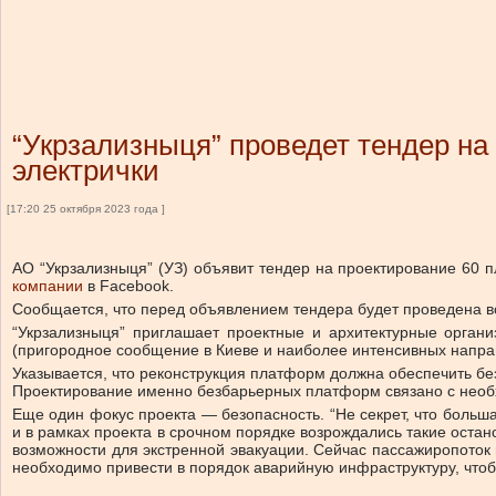
“Укрзализныця” проведет тендер на
электрички
[17:20 25 октября 2023 года ]
АО “Укрзализныця” (УЗ) объявит тендер на проектирование 60 
компании
в Facebook.
Сообщается, что перед объявлением тендера будет проведена вс
“Укрзализныця” приглашает проектные и архитектурные орган
(пригородное сообщение в Киеве и наиболее интенсивных направ
Указывается, что реконструкция платформ должна обеспечить бе
Проектирование именно безбарьерных платформ связано с необ
Еще один фокус проекта — безопасность. “Не секрет, что больш
и в рамках проекта в срочном порядке возрождались такие остан
возможности для экстренной эвакуации. Сейчас пассажиропоток н
необходимо привести в порядок аварийную инфраструктуру, что