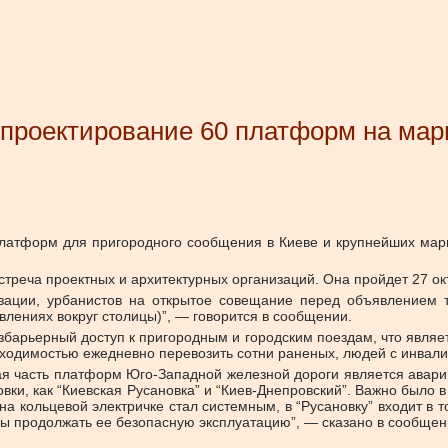
 проектирование 60 платформ на ма
платформ для пригородного сообщения в Киеве и крупнейших марш
треча проектных и архитектурных организаций. Она пройдет 27 ок
изации, урбанистов на открытое совещание перед объявлением т
лениях вокруг столицы)”, — говорится в сообщении.
збарьерный доступ к пригородным и городским поездам, что являет
ходимостью ежедневно перевозить сотни раненых, людей с инвал
ая часть платформ Юго-Западной железной дороги является аварий
овки, как “Киевская Русановка” и “Киев-Днепровский”. Важно было
а кольцевой электричке стал системным, в “Русановку” входит в 
бы продолжать ее безопасную эксплуатацию”, — сказано в сообщен