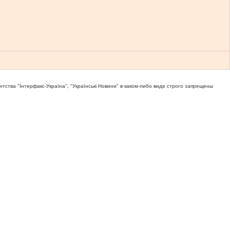
тва "Iнтерфакс-Україна", "Українськi Новини" в каком-либо виде строго запрещены