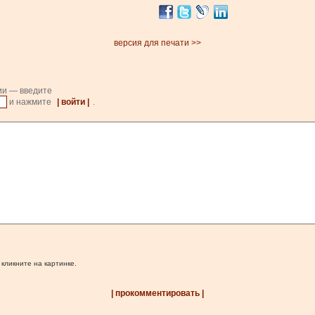
версия для печати >>
ии — введите
и нажмите
| войти |
.
 кликните на картинке.
| прокомментировать |