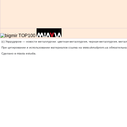
(c) Укррудпром — новости металлургии: цветная металлургия, черная металлургия, мета
При цитировании и использовании материалов ссылка на
www.ukrrudprom.ua
обязательна.
Сделано в miavia estudia.