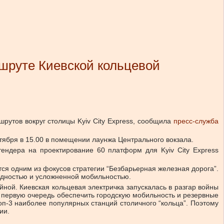
ршруте Киевской кольцевой
рутов вокруг столицы Kyiv City Express, сообщила
пресс-служба
тября в 15.00 в помещении лаунжа Центрального вокзала.
ендера на проектирование 60 платформ для Kyiv City Express
ся одним из фокусов стратегии “Безбарьерная железная дорога”.
идностью и усложненной мобильностью.
ной. Киевская кольцевая электричка запускалась в разгар войны
 в первую очередь обеспечить городскую мобильность и резервные
топ-3 наиболее популярных станций столичного “кольца”. Поэтому
ии.