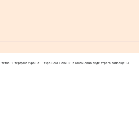
тва "Iнтерфакс-Україна", "Українськi Новини" в каком-либо виде строго запрещены