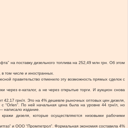
та” на поставку дизельного топлива на 252,49 млн грн.
Об этом
 в том числе и иностранных.
ой весной правительство отменило эту возможность прямых сделок с
и через е-каталог, а не через открытые торги. И аукцион снова
ует 42,17 грн/л. Это на 4% дешевле рыночных оптовых цен дизеля,
 с “Orlen”. По ней начальная цена была на уровне 44 грн/л, но
, — написало издание.
ть кражи дизеля, которые осуществляются низовыми рабочими
зитгаз” и ООО “Промпетрол”. Формальная экономия составила 4%