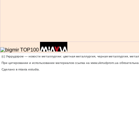
(c) Укррудпром — новости металлургии: цветная металлургия, черная металлургия, мета
При цитировании и использовании материалов ссылка на
www.ukrrudprom.ua
обязательна.
Сделано в miavia estudia.