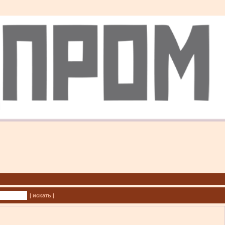
| искать |