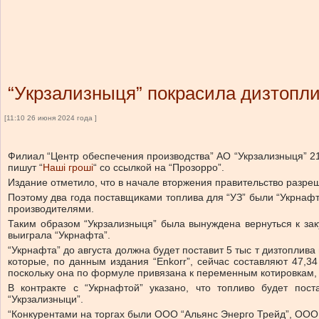
“Укрзализныця” покрасила дизтопли
[11:10 26 июня 2024 года ]
Филиал “Центр обеспечения производства” АО “Укрзализныця” 21
пишут “
Наші гроші
“ со ссылкой на “Прозорро”.
Издание отметило, что в начале вторжения правительство разре
Поэтому два года поставщиками топлива для “УЗ” были “Укрнафта”,
производителями.
Таким образом “Укрзализныця” была вынуждена вернуться к заку
выиграла “Укрнафта”.
“Укрнафта” до августа должна будет поставит 5 тыс т дизтоплива
которые, по данным издания “Enkorr”, сейчас составляют 47,34
поскольку она по формуле привязана к переменным котировкам, т
В контракте с “Укрнафтой” указано, что топливо будет пос
“Укрзализныци”.
“Конкурентами на торгах были ООО “Альянс Энерго Трейд”, ООО