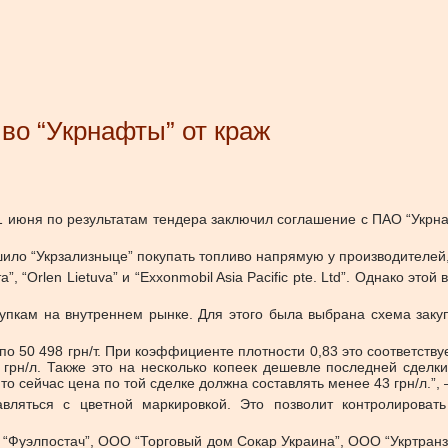
во “Укрнафты” от краж
 июня по результатам тендера заключил соглашение с ПАО “Укрнаф
шило “Укрзализныце” покупать топливо напрямую у производителей,
 “Orlen Lietuva” и “Exxonmobil Asia Pacific pte. Ltd”. Однако эт
пкам на внутреннем рынке. Для этого была выбрана схема закупк
 по 50 498 грн/т. При коэффициенте плотности 0,83 это соответств
 грн/л. Также это на несколько копеек дешевле последней сделки
о сейчас цена по той сделке должна составлять менее 43 грн/л.”
тавляться с цветной маркировкой. Это позволит контролирова
 “Фуэлпостач”, ООО “Торговый дом Сокар Украина”, ООО “Укртран