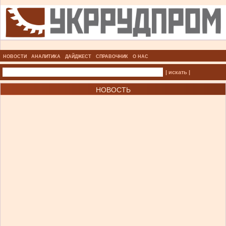
НОВОСТИ
АНАЛИТИКА
ДАЙДЖЕСТ
СПРАВОЧНИК
О НАС
| искать |
НОВОСТЬ