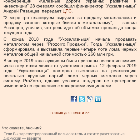
конференции “Железные дороги Украины: развитие и
инвестиции” 28 февраля сообщил финдиректор “Укрзализныци”
Андрей Рязанцев, передает
ЦТС
.
“2 млрд грн планируем выручить за продажу металлолома и
продажу вагонов, которые близки к металлолому”, — заявил
Рязанцев, уточнив, что речь идет об объемах продаж до конца
текущего года.
С конца 2018 года “Укрзализныця” начала продавать
металлолом через “Prozorro.Продажи”. Тогда “Укрзализныця”
сформировала и выставила первые четыре лота лома черных
металлов общей начальной стоимостью 260 млн грн.
В январе 2019 года аукционы были признаны несостоявшимися
из-за отсутствия заявок от участников рынка. 12 февраля 2019
года “Укрзализныця” повторно выставила на реализацию
несколько крупных партий лома черных металлов через
систему ProZorro, однако условия тендеров не претерпели
изменений по сравнению с январскими аукционами.
версия для печати >>
Что скажете, Аноним?
Если Вы зарегистрированный пользователь и хотите участвовать в
дискуссии — введите