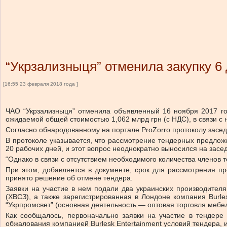
“Укрзализныця” отменила закупку 6
[16:55 23 февраля 2018 года ]
ЧАО “Укрзализныця” отменила объявленный 16 ноября 2017 год
ожидаемой общей стоимостью 1,062 млрд грн (с НДС), в связи с
Согласно обнародованному на портале ProZorro протоколу засе
В протоколе указывается, что рассмотрение тендерных предлож
20 рабочих дней, и этот вопрос неоднократно выносился на засе
“Однако в связи с отсутствием необходимого количества членов
При этом, добавляется в документе, срок для рассмотрения пр
принято решение об отмене тендера.
Заявки на участие в нем подали два украинских производителя
(ХВСЗ), а также зарегистрированная в Лондоне компания Burle
“Укрпромсвет” (основная деятельность — оптовая торговля мебе
Как сообщалось, первоначально заявки на участие в тендере
обжалования компанией Burlesk Entertainment условий тендера, 