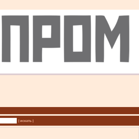
| искать |