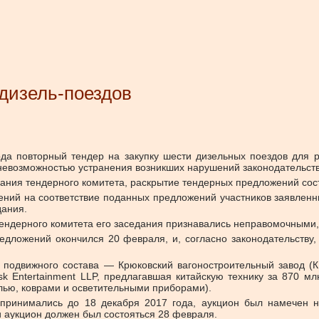
 дизель-поездов
а повторный тендер на закупку шести дизельных поездов для р
 невозможностью устранения возникших нарушений законодательства
дания тендерного комитета, раскрытие тендерных предложений сос
ений на соответствие поданных предложений участников заявлен
дания.
 тендерного комитета его заседания признавались неправомочными,
едложений окончился 20 февраля, и, согласно законодательству
 подвижного состава — Крюковский вагоностроительный завод (К
sk Entertainment LLP, предлагавшая китайскую технику за 870 м
лью, коврами и осветительными приборами).
 принимались до 18 декабря 2017 года, аукцион был намечен 
и аукцион должен был состояться 28 февраля.