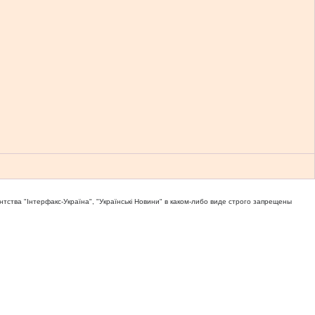
тва "Iнтерфакс-Україна", "Українськi Новини" в каком-либо виде строго запрещены