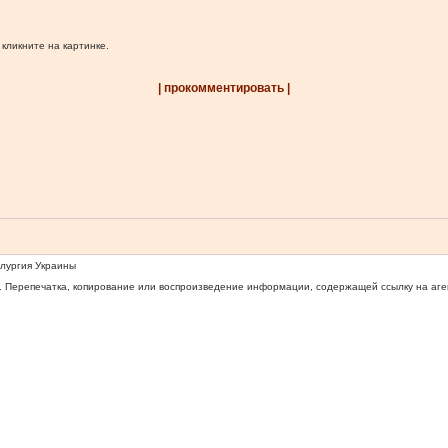
 кликните на картинке.
| прокомментировать |
ллургия Украины
 Перепечатка, копирование или воспроизведение информации, содержащей ссылку на агентс