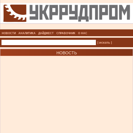
НОВОСТИ
АНАЛИТИКА
ДАЙДЖЕСТ
СПРАВОЧНИК
О НАС
| искать |
НОВОСТЬ