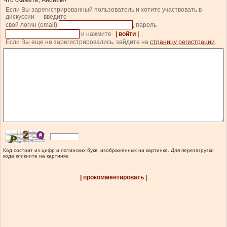
Что скажете, Аноним?
Если Вы зарегистрированный пользователь и хотите участвовать в
дискуссии — введите
свой логин (email)
, пароль
и нажмите
| войти |
.
Если Вы еще не зарегистрировались, зайдите на
страницу регистрации
.
Код состоит из цифр и латинских букв, изображенных на картинке. Для перезагрузки
кода кликните на картинке.
| прокомментировать |