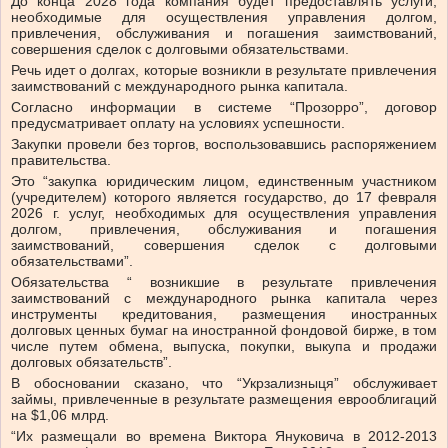
До конца 2028 года компания будет предоставлять услуги,
необходимые для осуществления управления долгом,
привлечения, обслуживания и погашения заимствований,
совершения сделок с долговыми обязательствами.
Речь идет о долгах, которые возникли в результате привлечения
заимствований с международного рынка капитала.
Согласно информации в системе “Прозорро”, договор
предусматривает оплату на условиях успешности.
Закупки провели без торгов, воспользовавшись распоряжением
правительства.
Это “закупка юридическим лицом, единственным участником
(учредителем) которого является государство, до 17 февраля
2026 г. услуг, необходимых для осуществления управления
долгом, привлечения, обслуживания и погашения
заимствований, совершения сделок с долговыми
обязательствами”.
Обязательства “
возникшие в результате привлечения
заимствований с международного рынка капитала через
инструменты кредитования, размещения иностранных
долговых ценных бумаг на иностранной фондовой бирже, в том
числе путем обмена, выпуска, покупки, выкупа и продажи
долговых обязательств”.
В обосновании сказано, что “Укрзализныця” обслуживает
займы, привлеченные в результате размещения еврооблигаций
на $1,06 млрд.
“Их размещали во времена Виктора Януковича в 2012-2013