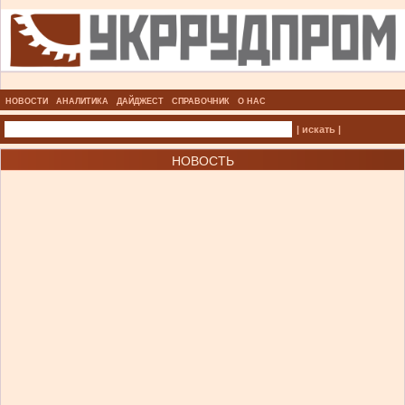
НОВОСТИ
АНАЛИТИКА
ДАЙДЖЕСТ
СПРАВОЧНИК
О НАС
| искать |
НОВОСТЬ