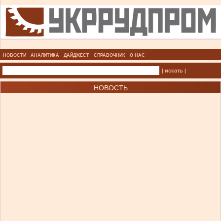
НОВОСТИ
АНАЛИТИКА
ДАЙДЖЕСТ
СПРАВОЧНИК
О НАС
| искать |
НОВОСТЬ