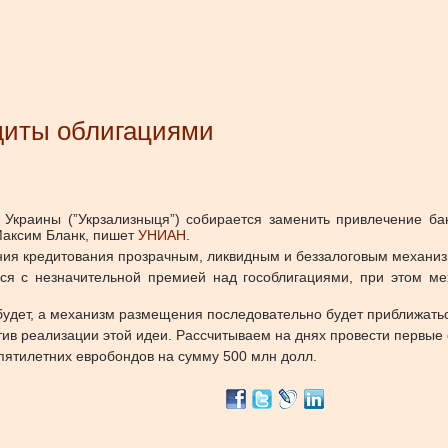
едиты облигациями
Украины (”Укрзализныця”) собирается заменить привлечение ба
Максим Бланк, пишет
УНИАН
.
ния кредитования прозрачным, ликвидным и беззалоговым механиз
ься с незначительной премией над гособлигациями, при этом м
 будет, а механизм размещения последовательно будет приближать
отив реализации этой идеи. Рассчитываем на днях провести первы
пятилетних евробондов на сумму 500 млн долл.