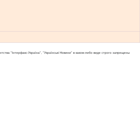
тва "Iнтерфакс-Україна", "Українськi Новини" в каком-либо виде строго запрещены