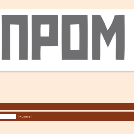
| искать |