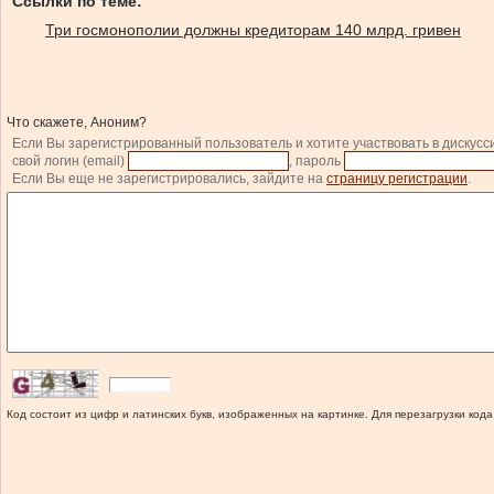
Ссылки по теме:
Три госмонополии должны кредиторам 140 млрд. гривен
Что скажете, Аноним?
Если Вы зарегистрированный пользователь и хотите участвовать в дискусс
свой логин (email)
, пароль
Если Вы еще не зарегистрировались, зайдите на
страницу регистрации
.
Код состоит из цифр и латинских букв, изображенных на картинке. Для перезагрузки кода