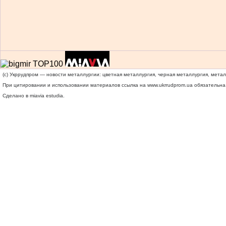
(c) Укррудпром — новости металлургии: цветная металлургия, черная металлургия, мета
При цитировании и использовании материалов ссылка на
www.ukrrudprom.ua
обязательна.
Сделано в miavia estudia.