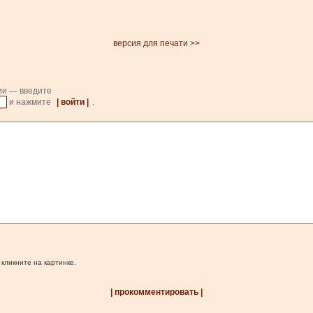
версия для печати >>
ии — введите
и нажмите
| войти |
.
 кликните на картинке.
| прокомментировать |