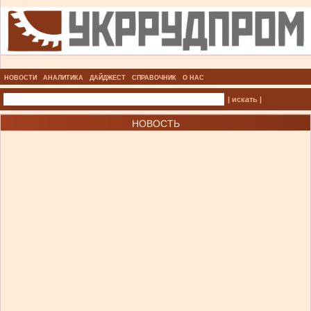
НОВОСТИ
АНАЛИТИКА
ДАЙДЖЕСТ
СПРАВОЧНИК
О НАС
| искать |
НОВОСТЬ