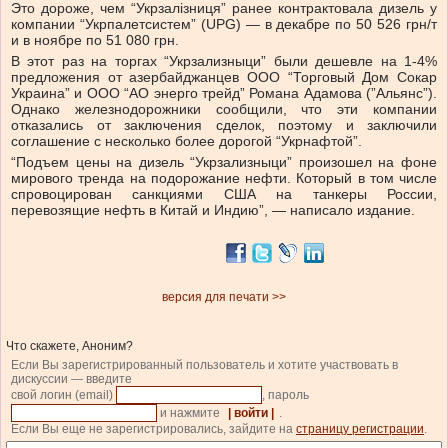
Это дороже, чем “Укрзалізниця” ранее контрактовала дизель у
компании “Укрпалетсистем” (UPG) — в декабре по 50 526 грн/т
и в ноябре по 51 080 грн.
В этот раз на торгах “Укрзализныци” были дешевле на 1-4%
предложения от азербайджанцев ООО “Торговый Дом Сокар
Украина” и ООО “АО энерго трейд” Романа Адамова (”Альянс”).
Однако железнодорожники сообщили, что эти компании
отказались от заключения сделок, поэтому и заключили
соглашение с несколько более дорогой “Укрнафтой”.
“Подъем цены на дизель “Укрзализныци” произошел на фоне
мирового тренда на подорожание нефти. Который в том числе
спровоцирован санкциями США на танкеры России,
перевозящие нефть в Китай и Индию”, — написало издание.
версия для печати >>
Что скажете, Аноним?
Если Вы зарегистрированный пользователь и хотите участвовать в
дискуссии — введите
свой логин (email)
, пароль
и нажмите
| войти |
.
Если Вы еще не зарегистрировались, зайдите на
страницу регистрации
.