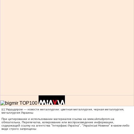
(c) Укррудпром — новости металлургии: цветная металлургия, черная металлургия,
металлургия Украины
При цитировании и использовании материалов ссылка на
www.ukrrudprom.ua
обязательна. Перепечатка, копирование или воспроизведение информации,
содержащей ссылку на агентства "Iнтерфакс-Україна", "Українськi Новини" в каком-либо
виде строго запрещены