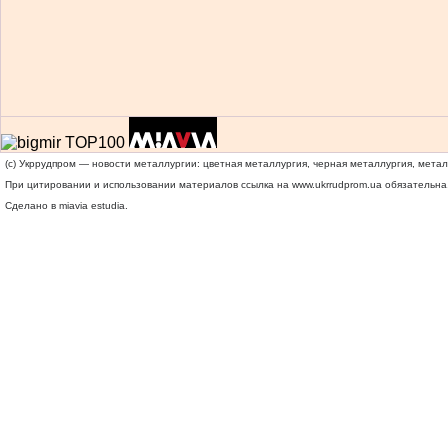
(c) Укррудпром — новости металлургии: цветная металлургия, черная металлургия, мета
При цитировании и использовании материалов ссылка на
www.ukrrudprom.ua
обязательна.
Сделано в miavia estudia.