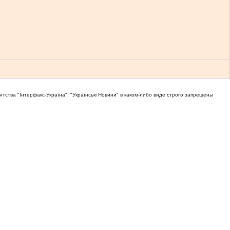
тва "Iнтерфакс-Україна", "Українськi Новини" в каком-либо виде строго запрещены