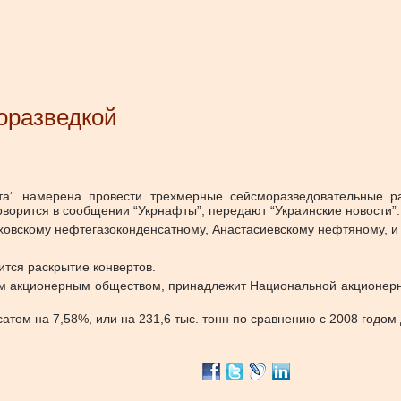
оразведкой
а” намерена провести трехмерные сейсморазведовательные ра
оворится в сообщении “Укрнафты”, передают “Украинские новости”.
ховскому нефтегазоконденсатному, Анастасиевскому нефтяному, и
ится раскрытие конвертов.
м акционерным обществом, принадлежит Национальной акционерн
том на 7,58%, или на 231,6 тыс. тонн по сравнению с 2008 годом д