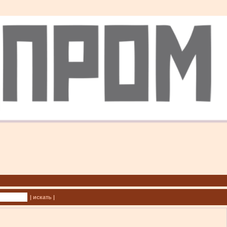
| искать |