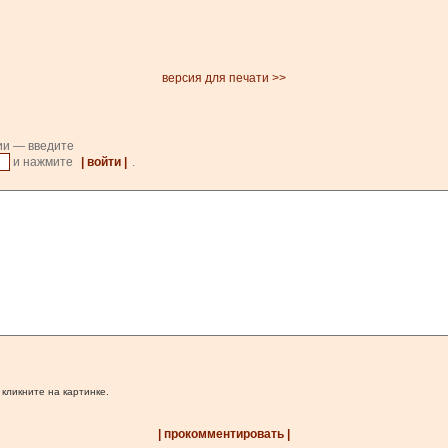
версия для печати >>
ии — введите
и нажмите
| войти |
.
 кликните на картинке.
| прокомментировать |