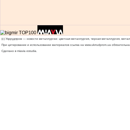
(c) Укррудпром — новости металлургии: цветная металлургия, черная металлургия, мета
При цитировании и использовании материалов ссылка на
www.ukrrudprom.ua
обязательна.
Сделано в miavia estudia.