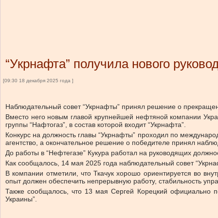
“Укрнафта” получила нового руково
[09:30 18 декабря 2025 года ]
Наблюдательный совет “Укрнафты” принял решение о прекраще
Вместо него новым главой крупнейшей нефтяной компании Украи
группы “Нафтогаз”, в состав которой входит “Укрнафта”.
Конкурс на должность главы “Укрнафты” проходил по междунаро
агентство, а окончательное решение о победителе принял наблю
До работы в “Нефтегазе” Кукура работал на руководящих должн
Как сообщалось, 14 мая 2025 года наблюдательный совет “Укр
В компании отметили, что Ткачук хорошо ориентируется во вн
опыт должен обеспечить непрерывную работу, стабильность упр
Также сообщалось, что 13 мая Сергей Корецкий официально п
Украины”.