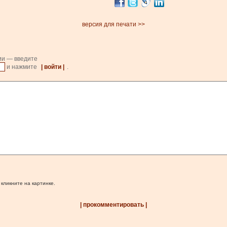
версия для печати >>
ии — введите
и нажмите
| войти |
.
 кликните на картинке.
| прокомментировать |