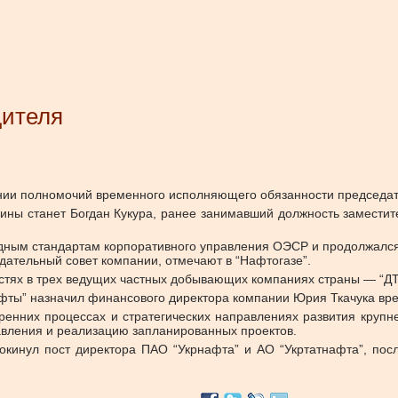
дителя
нии полномочий временного исполняющего обязанности председат
ны станет Богдан Кукура, ранее занимавший должность заместит
дным стандартам корпоративного управления ОЭСР и продолжался 
дательный совет компании, отмечают в “Нафтогазе”.
остях в трех ведущих частных добывающих компаниях страны — “ДТ
нафты” назначил финансового директора компании Юрия Ткачука в
утренних процессах и стратегических направлениях развития кру
авления и реализацию запланированных проектов.
окинул пост директора ПАО “Укрнафта” и АО “Укртатнафта”, пос