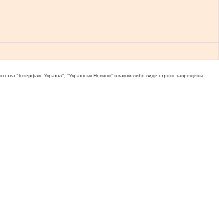
тва "Iнтерфакс-Україна", "Українськi Новини" в каком-либо виде строго запрещены