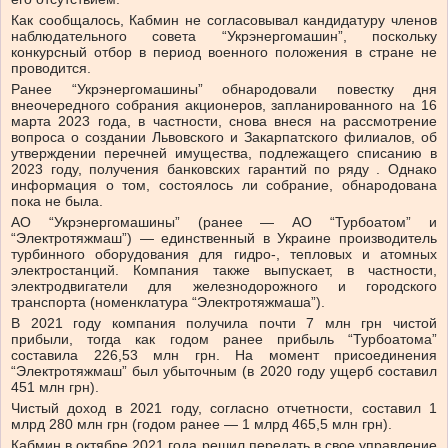
Как сообщалось, Кабмин не согласовывал кандидатуру членов
наблюдательного совета “Укрэнергомашин”, поскольку
конкурсный отбор в период военного положения в стране не
проводится.
Ранее “Укрэнергомашины” обнародовали повестку дня
внеочередного собрания акционеров, запланированного на 16
марта 2023 года, в частности, снова внеся на рассмотрение
вопроса о создании Львовского и Закарпатского филиалов, об
утверждении перечней имущества, подлежащего списанию в
2023 году, получения банковских гарантий по ряду . Однако
информация о том, состоялось ли собрание, обнародована
пока не была.
АО “Укрэнергомашины” (ранее — АО “Турбоатом” и
“Электротяжмаш”) — единственный в Украине производитель
турбинного оборудования для гидро-, тепловых и атомных
электростанций. Компания также выпускает, в частности,
электродвигатели для железнодорожного и городского
транспорта (номенклатура “Электротяжмаша”).
В 2021 году компания получила почти 7 млн грн чистой
прибыли, тогда как годом ранее прибыль “Турбоатома”
составила 226,53 млн грн. На момент присоединения
“Электротяжмаш” был убыточным (в 2020 году ущерб составил
451 млн грн).
Чистый доход в 2021 году, согласно отчетности, составил 1
млрд 280 млн грн (годом ранее — 1 млрд 465,5 млн грн).
Кабмин в октябре 2021 года решил передать в свое управление