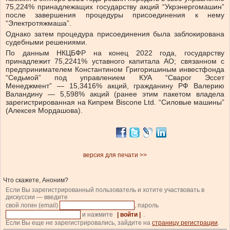
75,224% принадлежащих государству акций “Укрэнергомашин”
после завершения процедуры присоединения к нему
“Электротяжмаша”.
Однако затем процедура присоединения была заблокирована
судебными решениями.
По данным НКЦБФР на конец 2022 года, государству
принадлежит 75,2241% уставного капитала АО; связанном с
предпринимателем Константином Григоришиным инвестфонда
“Седьмой” под управлением КУА “Сварог Эссет
Менеджмент” — 15,3416% акций, гражданину РФ Валерию
Валандину — 5,598% акций (ранее этим пакетом владела
зарегистрированная на Кипрем Biscone Ltd. “Силовые машины”
(Алексея Мордашова).
версия для печати >>
Что скажете, Аноним?
Если Вы зарегистрированный пользователь и хотите участвовать в
дискуссии — введите
свой логин (email)
, пароль
и нажмите
| войти |
.
Если Вы еще не зарегистрировались, зайдите на
страницу регистрации
.