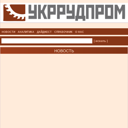
НОВОСТИ
АНАЛИТИКА
ДАЙДЖЕСТ
СПРАВОЧНИК
О НАС
| искать |
НОВОСТЬ