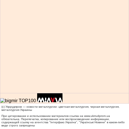
(c) Укррудпром — новости металлургии: цветная металлургия, черная металлургия,
металлургия Украины
При цитировании и использовании материалов ссылка на
www.ukrrudprom.ua
обязательна. Перепечатка, копирование или воспроизведение информации,
содержащей ссылку на агентства "Iнтерфакс-Україна", "Українськi Новини" в каком-либо
виде строго запрещены