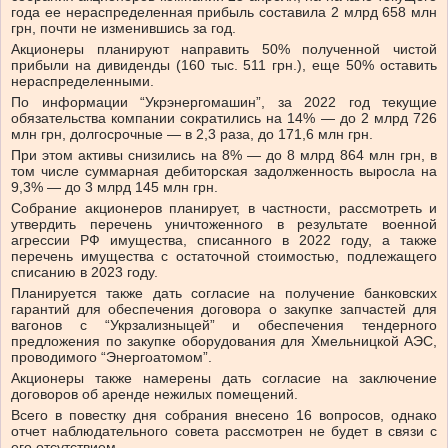
года ее нераспределенная прибыль составила 2 млрд 658 млн
грн, почти не изменившись за год.
Акционеры планируют направить 50% полученной чистой
прибыли на дивиденды (160 тыс. 511 грн.), еще 50% оставить
нераспределенными.
По информации “Укрэнергомашин”, за 2022 год текущие
обязательства компании сократились на 14% — до 2 млрд 726
млн грн, долгосрочные — в 2,3 раза, до 171,6 млн грн.
При этом активы снизились на 8% — до 8 млрд 864 млн грн, в
том числе суммарная дебиторская задолженность выросла на
9,3% — до 3 млрд 145 млн грн.
Собрание акционеров планирует, в частности, рассмотреть и
утвердить перечень уничтоженного в результате военной
агрессии РФ имущества, списанного в 2022 году, а также
перечень имущества с остаточной стоимостью, подлежащего
списанию в 2023 году.
Планируется также дать согласие на получение банковских
гарантий для обеспечения договора о закупке запчастей для
вагонов с “Укрзализныцей” и обеспечения тендерного
предложения по закупке оборудования для Хмельницкой АЭС,
проводимого “Энергоатомом”.
Акционеры также намерены дать согласие на заключение
договоров об аренде нежилых помещений.
Всего в повестку дня собрания внесено 16 вопросов, однако
отчет наблюдательного совета рассмотрен не будет в связи с
его отсутствием.