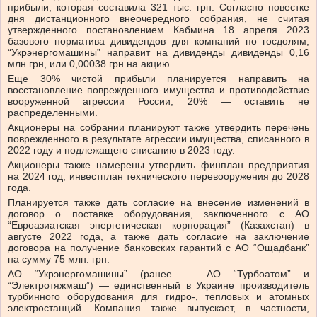
прибыли, которая составила 321 тыс. грн. Согласно повестке
дня дистанционного внеочередного собрания, не считая
утвержденного постановлением Кабмина 18 апреля 2023
базового норматива дивидендов для компаний по госдолям,
“Укрэнергомашины” направит на дивиденды дивиденды 0,16
млн грн, или 0,00038 грн на акцию.
Еще 30% чистой прибыли планируется направить на
восстановление поврежденного имущества и противодействие
вооруженной агрессии России, 20% — оставить не
распределенными.
Акционеры на собрании планируют также утвердить перечень
поврежденного в результате агрессии имущества, списанного в
2022 году и подлежащего списанию в 2023 году.
Акционеры также намерены утвердить финплан предприятия
на 2024 год, инвестплан технического перевооружения до 2028
года.
Планируется также дать согласие на внесение изменений в
договор о поставке оборудования, заключенного с АО
“Евроазиатская энергетическая корпорация” (Казахстан) в
августе 2022 года, а также дать согласие на заключение
договора на получение банковских гарантий с АО “Ощадбанк”
на сумму 75 млн. грн.
АО “Укрэнергомашины” (ранее — АО “Турбоатом” и
“Электротяжмаш”) — единственный в Украине производитель
турбинного оборудования для гидро-, тепловых и атомных
электростанций. Компания также выпускает, в частности,