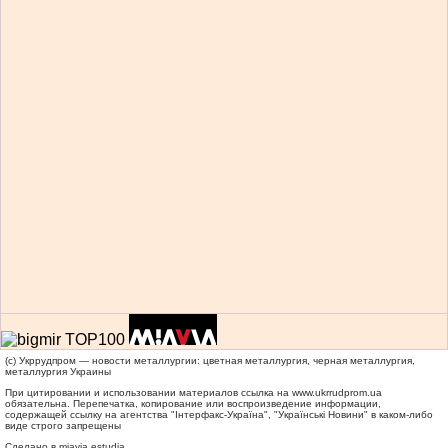
(c) Укррудпром — новости металлургии: цветная металлургия, черная металлургия,
металлургия Украины
При цитировании и использовании материалов ссылка на
www.ukrrudprom.ua
обязательна. Перепечатка, копирование или воспроизведение информации,
содержащей ссылку на агентства "Iнтерфакс-Україна", "Українськi Новини" в каком-либо
виде строго запрещены
Сделано в miavia estudia.