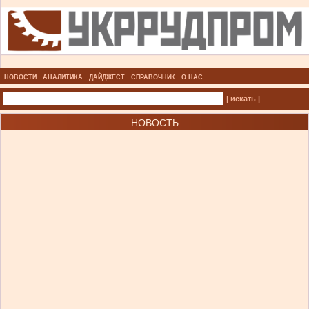
НОВОСТИ
АНАЛИТИКА
ДАЙДЖЕСТ
СПРАВОЧНИК
О НАС
| искать |
НОВОСТЬ