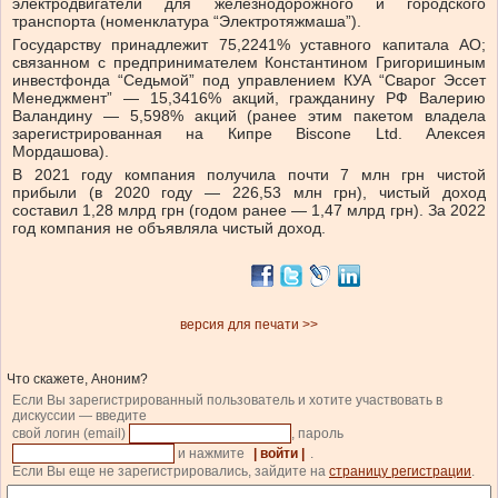
электродвигатели для железнодорожного и городского
транспорта (номенклатура “Электротяжмаша”).
Государству принадлежит 75,2241% уставного капитала АО;
связанном с предпринимателем Константином Григоришиным
инвестфонда “Седьмой” под управлением КУА “Сварог Эссет
Менеджмент” — 15,3416% акций, гражданину РФ Валерию
Валандину — 5,598% акций (ранее этим пакетом владела
зарегистрированная на Кипре Biscone Ltd. Алексея
Мордашова).
В 2021 году компания получила почти 7 млн грн чистой
прибыли (в 2020 году — 226,53 млн грн), чистый доход
составил 1,28 млрд грн (годом ранее — 1,47 млрд грн). За 2022
год компания не объявляла чистый доход.
версия для печати >>
Что скажете, Аноним?
Если Вы зарегистрированный пользователь и хотите участвовать в
дискуссии — введите
свой логин (email)
, пароль
и нажмите
| войти |
.
Если Вы еще не зарегистрировались, зайдите на
страницу регистрации
.