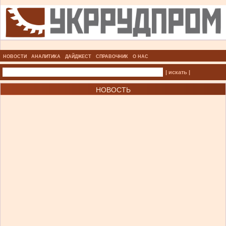
НОВОСТИ
АНАЛИТИКА
ДАЙДЖЕСТ
СПРАВОЧНИК
О НАС
| искать |
НОВОСТЬ