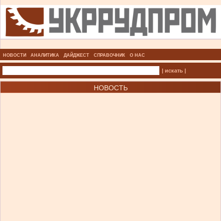
НОВОСТИ
АНАЛИТИКА
ДАЙДЖЕСТ
СПРАВОЧНИК
О НАС
| искать |
НОВОСТЬ