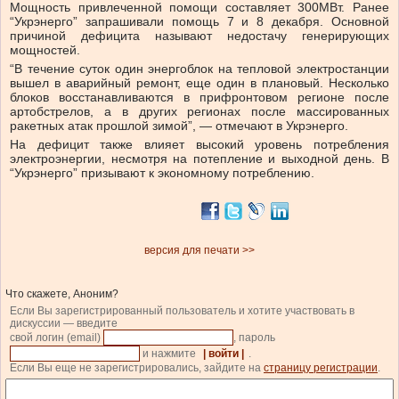
Мощность привлеченной помощи составляет 300МВт. Ранее
“Укрэнерго” запрашивали помощь 7 и 8 декабря. Основной
причиной дефицита называют недостачу генерирующих
мощностей.
“В течение суток один энергоблок на тепловой электростанции
вышел в аварийный ремонт, еще один в плановый. Несколько
блоков восстанавливаются в прифронтовом регионе после
артобстрелов, а в других регионах после массированных
ракетных атак прошлой зимой”, — отмечают в Укрэнерго.
На дефицит также влияет высокий уровень потребления
электроэнергии, несмотря на потепление и выходной день. В
“Укрэнерго” призывают к экономному потреблению.
версия для печати >>
Что скажете, Аноним?
Если Вы зарегистрированный пользователь и хотите участвовать в
дискуссии — введите
свой логин (email)
, пароль
и нажмите
| войти |
.
Если Вы еще не зарегистрировались, зайдите на
страницу регистрации
.