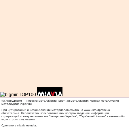
(c) Укррудпром — новости металлургии: цветная металлургия, черная металлургия,
металлургия Украины
При цитировании и использовании материалов ссылка на
www.ukrrudprom.ua
обязательна. Перепечатка, копирование или воспроизведение информации,
содержащей ссылку на агентства "Iнтерфакс-Україна", "Українськi Новини" в каком-либо
виде строго запрещены
Сделано в miavia estudia.