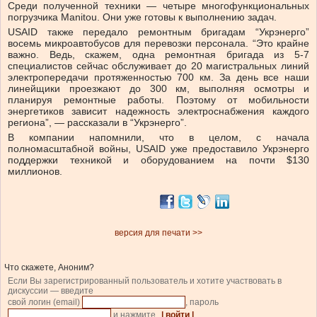
Среди полученной техники — четыре многофункциональных
погрузчика Manitou. Они уже готовы к выполнению задач.
USAID также передало ремонтным бригадам “Укрэнерго”
восемь микроавтобусов для перевозки персонала. “Это крайне
важно. Ведь, скажем, одна ремонтная бригада из 5-7
специалистов сейчас обслуживает до 20 магистральных линий
электропередачи протяженностью 700 км. За день все наши
линейщики проезжают до 300 км, выполняя осмотры и
планируя ремонтные работы. Поэтому от мобильности
энергетиков зависит надежность электроснабжения каждого
региона”, — рассказали в “Укрэнерго”.
В компании напомнили, что в целом, с начала
полномасштабной войны, USAID уже предоставило Укрэнерго
поддержки техникой и оборудованием на почти $130
миллионов.
версия для печати >>
Что скажете, Аноним?
Если Вы зарегистрированный пользователь и хотите участвовать в
дискуссии — введите
свой логин (email)
, пароль
и нажмите
| войти |
.