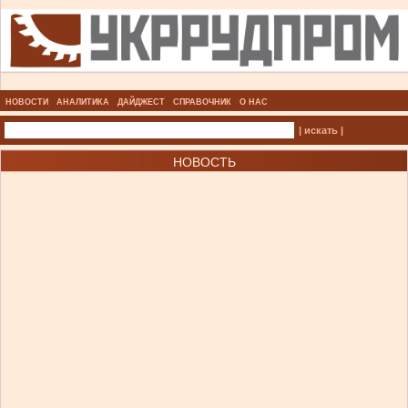
НОВОСТИ
АНАЛИТИКА
ДАЙДЖЕСТ
СПРАВОЧНИК
О НАС
| искать |
НОВОСТЬ