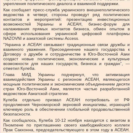
укрепления политического диалога и взаимной поддержки.
Как сообщает пресс-служба украинского внешнеполитического
ведомства в четверг, стороны проведут ряд политических
контактов и мероприятий: презентацию инвестиционных
возможностей Украины и АСЕАН, бизнес-форум для
налаживания прямых контактов бизнеса, обмен опытом в
сфере использования украинской цифровой платформы
NAZOVNI и азиатской системы Access.
“Украина и АСЕАН связывают традиционные связи дружбы и
взаимного уважения. Присоединение нашего государства к
Договору о дружбе и сотрудничестве в Юго-Восточной Азии
создаст новые политические, экономические и культурные
возможности для наших государств, бизнеса и граждан”, —
отметил Кулеба.
Глава МИД Украины подчеркнул, что активизация
взаимодействия Украины с регионом АСЕАН, являющегося
мощным политическим и экономическим объединением десяти
стран Юго-Восточной Азии, является частью разработанной
ведомством Азиатской стратегии.
Кулеба отдельно призвал АСЕАН потребовать от РФ
продолжения Черноморской зерновой инициативы, играющей
ключевую роль в обеспечении глобальной продовольственной
безопасности.
Как сообщалось, Кулеба 10-12 ноября находится с визитом в
Пномпене по приглашению своего камбоджийского коллеги
Прак Сакхонна, председательствующего в этом году в АСЕАН.