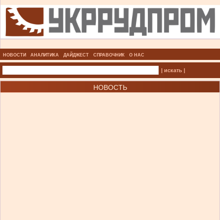
НОВОСТИ
АНАЛИТИКА
ДАЙДЖЕСТ
СПРАВОЧНИК
О НАС
| искать |
НОВОСТЬ