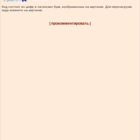
Код состоит из цифр и латинских букв, изображенных на картинке. Для перезагрузки
кода кликните на картинке.
| прокомментировать |