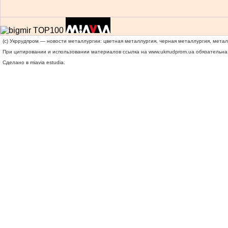
(c) Укррудпром — новости металлургии: цветная металлургия, черная металлургия, мета
При цитировании и использовании материалов ссылка на
www.ukrrudprom.ua
обязательна.
Сделано в miavia estudia.