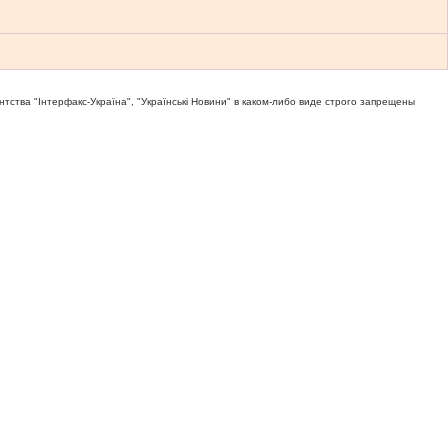
тва "Iнтерфакс-Україна", "Українськi Новини" в каком-либо виде строго запрещены