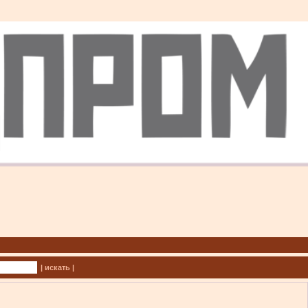
| искать |