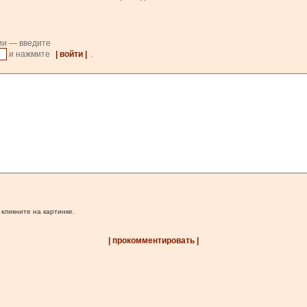
ии — введите
и нажмите
| войти |
.
 кликните на картинке.
| прокомментировать |