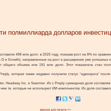
ти полмиллиарда долларов инвестици
ставили 498 млн долл. в 2025 году, показав рост на 8% по сравне
s D и Growth), направленные на рост и расширение уже успешных 
от общего объема или 191 млн долл. Этот показатель стал поч
reply, которая также недавно
получила
статус “единорога” пос
r, Headway Inc. и Swarmer. Их с Preply суммарная доля составляе
 чем те, которые не используют ИИ-компонентов. Их доля составила
версия для печати >>