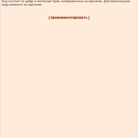
Код состоит из цифр и латинских букв, изображенных на картинке. Для перезагрузки
кода кликните на картинке.
| прокомментировать |