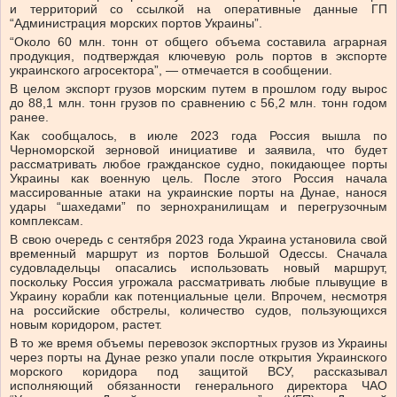
и территорий со ссылкой на оперативные данные ГП
“Администрация морских портов Украины”.
“Около 60 млн. тонн от общего объема составила аграрная
продукция, подтверждая ключевую роль портов в экспорте
украинского агросектора”, — отмечается в сообщении.
В целом экспорт грузов морским путем в прошлом году вырос
до 88,1 млн. тонн грузов по сравнению с 56,2 млн. тонн годом
ранее.
Как сообщалось, в июле 2023 года Россия вышла по
Черноморской зерновой инициативе и заявила, что будет
рассматривать любое гражданское судно, покидающее порты
Украины как военную цель. После этого Россия начала
массированные атаки на украинские порты на Дунае, нанося
удары “шахедами” по зернохранилищам и перегрузочным
комплексам.
В свою очередь с сентября 2023 года Украина установила свой
временный маршрут из портов Большой Одессы. Сначала
судовладельцы опасались использовать новый маршрут,
поскольку Россия угрожала рассматривать любые плывущие в
Украину корабли как потенциальные цели. Впрочем, несмотря
на российские обстрелы, количество судов, пользующихся
новым коридором, растет.
В то же время объемы перевозок экспортных грузов из Украины
через порты на Дунае резко упали после открытия Украинского
морского коридора под защитой ВСУ, рассказывал
исполняющий обязанности генерального директора ЧАО