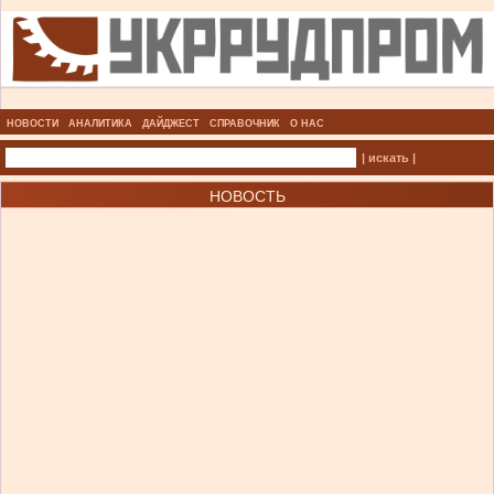
НОВОСТИ
АНАЛИТИКА
ДАЙДЖЕСТ
СПРАВОЧНИК
О НАС
| искать |
НОВОСТЬ