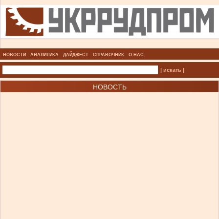
НОВОСТИ
АНАЛИТИКА
ДАЙДЖЕСТ
СПРАВОЧНИК
О НАС
| искать |
НОВОСТЬ