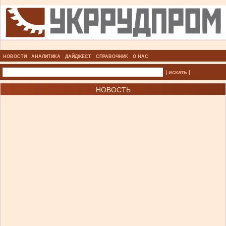
НОВОСТИ
АНАЛИТИКА
ДАЙДЖЕСТ
СПРАВОЧНИК
О НАС
| искать |
НОВОСТЬ