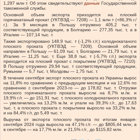
1,297 млн ​​т. Об этом свидетельствуют
данные
Государственной
таможенной службы.
Основной объем экспорта приходится на плоский
горячекатаный прокат (УКТВЭД — 7208) — 1,1 млн т (+86,3% г./
г.). За 9 месяцев в Польшу отгружено 405,2 тыс. т
соответствующей продукции, в Болгарию — 277,35 тыс. т, а в
Италию — 107,14 тыс. т.
Также экспортировано 148,9 тыс. т (-1,2% г./г.) холоднокатаного
плоского проката (УКТВЭД — 7209). Основной объем
направлен в Польшу — 61,09 тыс. т, Болгарию — 21,79 тыс. т, и
Италию — 11,25 тыс. т. Еще 38,8 тыс. т (-5,7% г./г.) экспорта
приходится на плоский прокат с покрытием (УКТВЭД — 7210).
В Польшу отгружено 29,94 тыс. т соответствующей продукции,
Румынии — 5,7 тыс. т, Молдовы — 1,75 тыс. т.
В течение сентября экспорт плоского проката из Украины вырос
на 11,8% по сравнению с предыдущим месяцем и на 12,6% по
сравнению с сентябрем 2023-го — до 178,82 тыс. т. Отгрузки
плоского горячекатаного проката выросли на 8,7% м./м. и
19,9% г./г. — до 151,91 тыс. т, плоского холоднокатаного проката
— увеличились на 13,2% м./м. и упали на 39,3% г./г., до 17,63
тыс. т, а плоского проката с покрытием выросло на 33,2% м./м.
и на 84,4% г./г, до 5,49 тыс. т.
Выручка от экспорта плоского проката по итогам января-
сентября 2024 года выросла на 47,1% г./г. — до $805,44 млн, а
в сентябре — на 17,7% м./м. и 21,5% г./г., до $115,82 млн.