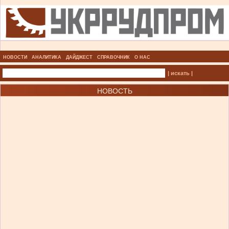
НОВОСТИ
АНАЛИТИКА
ДАЙДЖЕСТ
СПРАВОЧНИК
О НАС
| искать |
НОВОСТЬ