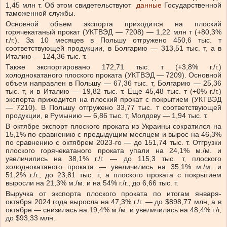
1,45 млн т. Об этом свидетельствуют
данные
Государственной
таможенной службы.
Основной объем экспорта приходится на плоский
горячекатаный прокат (УКТВЭД — 7208) — 1,22 млн т (+80,3%
г./г.). За 10 месяцев в Польшу отгружено 450,6 тыс. т
соответствующей продукции, в Болгарию — 313,51 тыс. т, а в
Италию — 124,36 тыс. т.
Также экспортировано 172,71 тыс. т (+3,8% г./г.)
холоднокатаного плоского проката (УКТВЭД — 7209). Основной
объем направлен в Польшу — 67,36 тыс. т, Болгарию — 25,36
тыс. т, и в Италию — 19,82 тыс. т. Еще 45,48 тыс. т (+0% г./г.)
экспорта приходится на плоский прокат с покрытием (УКТВЭД
— 7210). В Польшу отгружено 33,77 тыс. т соответствующей
продукции, в Румынию — 6,86 тыс. т, Молдову — 1,94 тыс. т.
В октябре экспорт плоского проката из Украины сократился на
15,1% по сравнению с предыдущим месяцем и вырос на 46,3%
по сравнению с октябрем 2023-го — до 151,74 тыс. т. Отгрузки
плоского горячекатаного проката упали на 24,1% м./м. и
увеличились на 38,1% г./г. — до 115,3 тыс. т, плоского
холоднокатаного проката — увеличились на 35,1% м./м. и
51,2% г./г., до 23,81 тыс. т, а плоского проката с покрытием
выросли на 21,3% м./м. и на 54% г./г., до 6,66 тыс. т.
Выручка от экспорта плоского проката по итогам января-
октября 2024 года выросла на 47,3% г./г. — до $898,77 млн, а в
октябре — снизилась на 19,4% м./м. и увеличилась на 48,4% г./г,
до $93,33 млн.