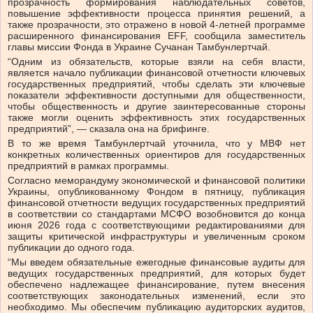
прозрачность формирования наблюдательных советов,
повышение эффективности процесса принятия решений, а
также прозрачности, это отражено в новой 4-летней программе
расширенного финансирования EFF, сообщила заместитель
главы миссии Фонда в Украине Сучанан Тамбунлертчай.
“Одним из обязательств, которые взяли на себя власти,
является начало публикации финансовой отчетности ключевых
государственных предприятий, чтобы сделать эти ключевые
показатели эффективности доступными для общественности,
чтобы общественность и другие заинтересованные стороны
также могли оценить эффективность этих государственных
предприятий”, — сказала она на брифинге.
В то же время Тамбунлертчай уточнила, что у МВФ нет
конкретных количественных ориентиров для государственных
предприятий в рамках программы.
Согласно меморандуму экономической и финансовой политики
Украины, опубликованному Фондом в пятницу, публикация
финансовой отчетности ведущих государственных предприятий
в соответствии со стандартами МСФО возобновится до конца
июня 2026 года с соответствующими редактированиями для
защиты критической инфраструктуры и увеличенным сроком
публикации до одного года.
“Мы введем обязательные ежегодные финансовые аудиты для
ведущих государственных предприятий, для которых будет
обеспечено надлежащее финансирование, путем внесения
соответствующих законодательных изменений, если это
необходимо. Мы обеспечим публикацию аудиторских аудитов,