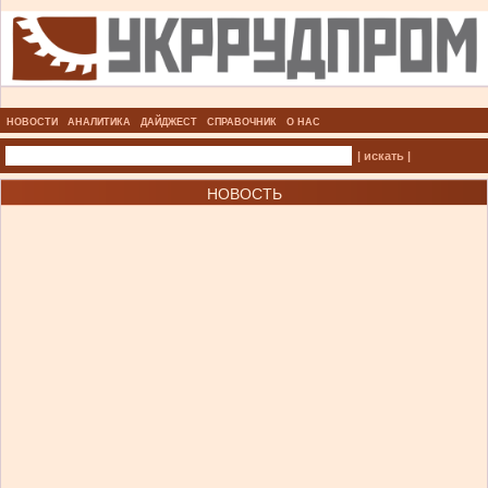
НОВОСТИ
АНАЛИТИКА
ДАЙДЖЕСТ
СПРАВОЧНИК
О НАС
| искать |
НОВОСТЬ