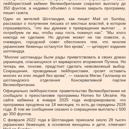
лейбористский кабмин Великобритании сократил выплату до
350 фунтов, а недавно объявил о планах закрыть программу,
пишет газета.
Один из жителей Шотландии, как пишет Mail on Sunday,
рассказал о получении письма от местных властей, в котором
спрашивалось, “что мы думаем о прекращении выплат … и
потребуем ли мы, чтобы наш гость покинул нас”. “Мы этого
никогда не сделаем. Но другим может не так повезти, и,
очевидно, городской совет обеспокоен тем, что многие
украинские беженцы останутся без крова”, — цитирует издание
шотландца.
“Многие шотландцы были рады приветствовать в своих домах
украинцев, спасающихся от варварского вторжения Путина. Но
теперь им, похоже, предстоит сделать невозможный выбор.
Сокращения, проводимые лейбористами, грозят оставить
многих из этих людей без крова”, — сказала Меган Галлахер из
шотландского отделения Консервативной партии
Великобритании.
Официально лейбористское правительство Великобритании не
сообщало о приостановке программы Homes for Ukraine. На
сайте кабмина в январе 2025 года информировали, что
программа продлена на 18 месяцев, то есть до середины 2026
года. В том же сообщении сказано о сокращении выплаты с 500
до 350 фунтов.
С февраля 2022 года в Шотландию приехали около 28 тысяч
украинских беженцев, в основном женщины и дети, отмечает