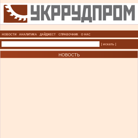
НОВОСТИ
АНАЛИТИКА
ДАЙДЖЕСТ
СПРАВОЧНИК
О НАС
| искать |
НОВОСТЬ