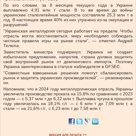
По его словам, за 8 месяцев текущего года в Украине
выплавлено 4,91 млн т стали. В то же время до войны
украинские сталелитейные мощности составляли 25,3 млн т в
год. В настоящее время 40% из них утрачено из-за оккупации и
разрушений.
“Украинская металлургия сегодня работает на пределе. Чтобы
отрасль могла восстановиться, миру необходимо соблюдать
честные правила игры на рынке стали”, — отметил Андрей
Телюпа.
Заместитель министра подчеркнул: Украина не создает
избыточное предложение, напротив, страна должна защитить
свой внутренний рынок от демпингового импорта. Поэтому
Украина заинтересована в статусе наблюдателя в GFSEC.
“Совместные взвешенные решения помогут сбалансировать
рынок и защитить украинских производителей”, — резюмировал
он.
Напомним, что в 2024 году металлургическая отрасль Украины
увеличила производство проката на 15,8% по сравнению с 2023
годом — с 5,37 млн т до 6,22 млн т. Выплавка чугуна в прошлом
году увеличилась на 18,1% г./г. — с 6 млн т до 7,09 млн т, а
стали — на 21,6% г./г., с 6,23 млн т до 7,58 млн т.
версия для печати >>