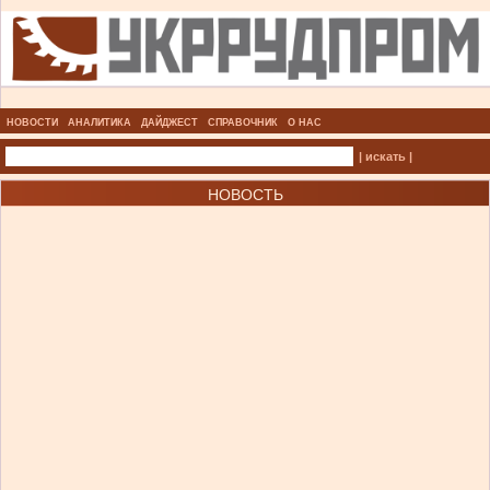
НОВОСТИ
АНАЛИТИКА
ДАЙДЖЕСТ
СПРАВОЧНИК
О НАС
| искать |
НОВОСТЬ