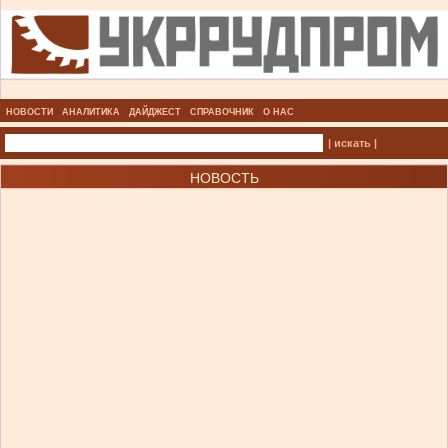
НОВОСТИ
АНАЛИТИКА
ДАЙДЖЕСТ
СПРАВОЧНИК
О НАС
| искать |
НОВОСТЬ