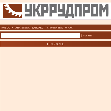
НОВОСТИ
АНАЛИТИКА
ДАЙДЖЕСТ
СПРАВОЧНИК
О НАС
| искать |
НОВОСТЬ