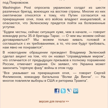
под Покровском.
Washington Post опросила украинских солдат из шести
различных бригад, воюющих на востоке страны. Многие из них
скептически относятся к тому, что Путин согласится на
прекращение огня, пока его войска владеют инициативой, и
опасаются, что Зеленскому придется пойти на болезненные
уступки.
“Будем честны, сейчас ситуация хуже, чем в начале, — говорит
командир роты 35-й бригады Тарас. — О чем мы можем сейчас
договариваться? Мы можем только кивать головой и
соглашаться с их требованиями, а то, что они будут требовать,
нам явно не понравится”.
В новогоднем обращении президент Владимир Зеленский
сделал акцент на том, что он назвал “справедливым миром”,
что отличается от предыдущих призывов к полному поражению
России, отмечает издание. Он заявил, что Украина может
закончить “горячую фазу” войны в этом году.
“Все указывает на прекращения огня, — говорит Сергей
Филимонов, командир батальона “Волки Да Винчи”. — На
многое повлияли выборы в США и риторика Трампа”.
версия для печати >>