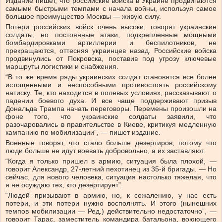
Издание пишет, что российские войска в Украине продвигаются
самыми быстрыми темпами с начала войны, используя самое
большое преимущество Москвы — живую силу.
Потери российских войск очень высоки, говорят украинские
солдаты, но постоянные атаки, подкрепленные мощными
бомбардировками артиллерии и беспилотников, не
прекращаются, оттесняя украинцев назад. Российские войска
продвинулись от Покровска, поставив под угрозу ключевые
маршруты логистики и снабжения.
“В то же время ряды украинских солдат становятся все более
истощенными и неспособными противостоять российскому
натиску. Те, кто находится в полевых условиях, рассказывают о
падении боевого духа. И все чаще поддерживают призыв
Дональда Трампа начать переговоры. Перемены произошли на
фоне того, что украинские солдаты заявили, что
разочаровались в правительстве в Киеве, критикуя медленную
кампанию по мобилизации”, — пишет издание.
Военные говорят, что стало больше дезертиров, потому что
люди больше не идут воевать добровольно, а их заставляют.
“Когда я только пришел в армию, ситуация была плохой, —
говорит Александр, 27-летний пехотинец из 35-й бригады. — Но
сейчас, для нового человека, ситуация настолько тяжелая, что
я не осуждаю тех, кто дезертирует”.
“Людей призывают в армию, но, к сожалению, у нас есть
потери, и эти потери нужно восполнять. И этого (нынешних
темпов мобилизации — Ред.) действительно недостаточно”, —
говорит Тарас, заместитель командира батальона, воюющего