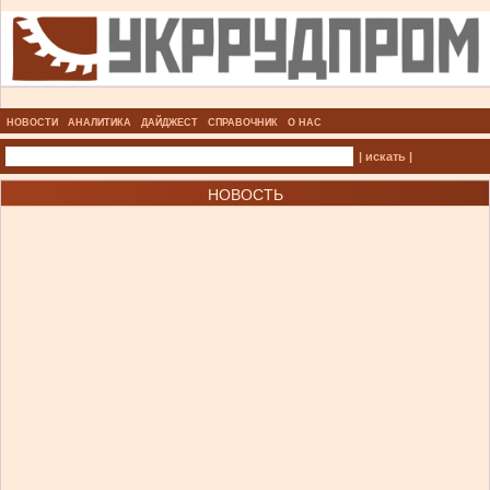
НОВОСТИ
АНАЛИТИКА
ДАЙДЖЕСТ
СПРАВОЧНИК
О НАС
| искать |
НОВОСТЬ