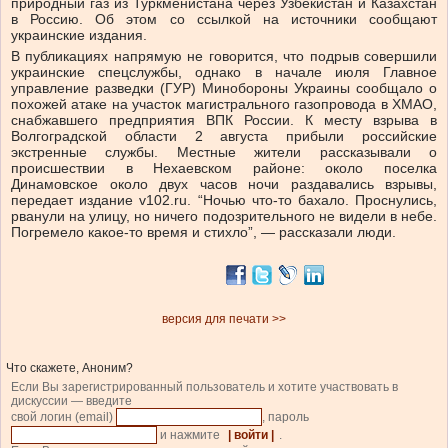
природный газ из Туркменистана через Узбекистан и Казахстан
в Россию. Об этом со ссылкой на источники сообщают
украинские издания.
В публикациях напрямую не говорится, что подрыв совершили
украинские спецслужбы, однако в начале июля Главное
управление разведки (ГУР) Минобороны Украины сообщало о
похожей атаке на участок магистрального газопровода в ХМАО,
снабжавшего предприятия ВПК России. К месту взрыва в
Волгоградской области 2 августа прибыли российские
экстренные службы. Местные жители рассказывали о
происшествии в Нехаевском районе: около поселка
Динамовское около двух часов ночи раздавались взрывы,
передает издание v102.ru. “Ночью что-то бахало. Проснулись,
рванули на улицу, но ничего подозрительного не видели в небе.
Погремело какое-то время и стихло”, — рассказали люди.
версия для печати >>
Что скажете, Аноним?
Если Вы зарегистрированный пользователь и хотите участвовать в
дискуссии — введите
свой логин (email)
, пароль
и нажмите
| войти |
.