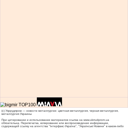
(c) Укррудпром — новости металлургии: цветная металлургия, черная металлургия,
металлургия Украины
При цитировании и использовании материалов ссылка на
www.ukrrudprom.ua
обязательна. Перепечатка, копирование или воспроизведение информации,
содержащей ссылку на агентства "Iнтерфакс-Україна", "Українськi Новини" в каком-либо