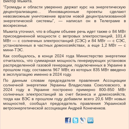
Виктор Мыкита.
“Громады и области уверенно держат курс на энергетическую
децентрализацию... Инновационные проекты сделают
невозможным уничтожение врагом новой децентрализованной
энергетической системы”, — написал он в Телеграме в
воскресенье.
Мыкита уточнил, что в общем объеме речь идет также о 84 МВт
присоединенной мощности с ветровых электростанций, 101,4
МВт — с солнечных электростанций (СЭС) и 84 МВт — с СЭС,
установленных в частных домохозяйствах, а еще 1,2 МВт — с
мини-ТЭС.
Как сообщалось, в конце 2024 года Министерство энергетики
отчиталось, что суммарная мощность генерирующих установок
распределенной газовой генерации, подключенных в Украине в
прошлом году, составила 967 МВт, из которых 835 МВт введено
в эксплуатацию именно в 2024 году.
По данным словам председателя правления Ассоциации
солнечной энергетики Украины Владислава Соколовского, в
2024 году в Украине построено примерно 800-850 МВт
солнечных электростанций за счет бизнеса и домохозяйств,
тогда как ВЭС в прошлом году добавили всего 20,6 МВт новых
мощностей, сообщал председатель правления Украинской
ветроэнергетической ассоциации Андрей Конеченков.