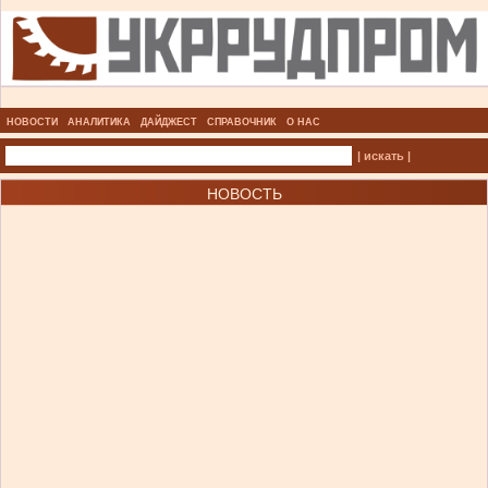
НОВОСТИ
АНАЛИТИКА
ДАЙДЖЕСТ
СПРАВОЧНИК
О НАС
| искать |
НОВОСТЬ