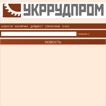
НОВОСТИ
АНАЛИТИКА
ДАЙДЖЕСТ
СПРАВОЧНИК
О НАС
| искать |
НОВОСТЬ