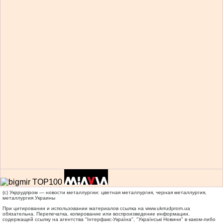
(c) Укррудпром — новости металлургии: цветная металлургия, черная металлургия,
металлургия Украины
При цитировании и использовании материалов ссылка на
www.ukrrudprom.ua
обязательна. Перепечатка, копирование или воспроизведение информации,
содержащей ссылку на агентства "Iнтерфакс-Україна", "Українськi Новини" в каком-либо