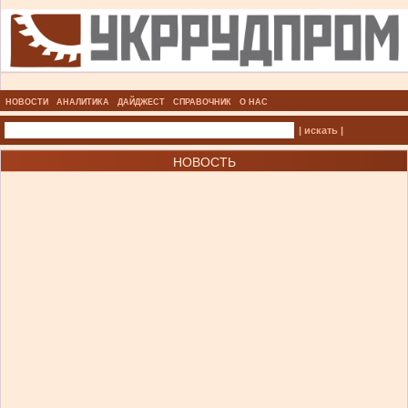
НОВОСТИ
АНАЛИТИКА
ДАЙДЖЕСТ
СПРАВОЧНИК
О НАС
| искать |
НОВОСТЬ