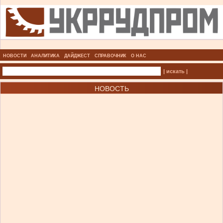
НОВОСТИ
АНАЛИТИКА
ДАЙДЖЕСТ
СПРАВОЧНИК
О НАС
| искать |
НОВОСТЬ