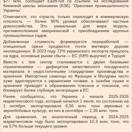
$77 млн, сообщает EastFruit со ссылкой на исследование
Киевской школы экономики (KSE) “Ореховая промышленность
Украины”
Отмечается, что отрасль только переходит в коммерческую
плоскость — более 95% урожая обеспечивают частные
домохозяйства. Это уникальная для мира модель,
противоположная американской с преобладанием крупных
промышленных садов.
Добавленная стоимость формируется переработкой —
очищенные орехи продаются почти вчетверо дороже
неочищенных. В 2023 году 72% украинского экспорта пришлось
на ядра, основные рынки сбыта — ЕС (58% выручки) и Турция
Вместе с тем сектор сталкивается с двумя базовыми
ограничениями — дефицитом качественного посадочного
материала и недостаточными стандартами производства и
хранения. Импортные саженцы из Франции и Молдовы часто
хуже адаптируются к украинским почвам, а ошибки сушки и
хранения приводят к образованию плесени и токсинов, что
блокирует более глубокую интеграцию в ЕС.
Ранее сообщалось, что Украина с начала 2025-2026
маркетингового года, который начался 1 июля, по состоянию на
1 октября, экспортировала 6,56 млн. тонн зерновых и
зернобобовых культур, из них в сентябре — 2,35 млн. тонн.
Для сравнения, за аналогичный период в 2024-2025
маркетинговом году было экспортировано 10,3 млн. тонн, что
на 57% больше текущего уровня.