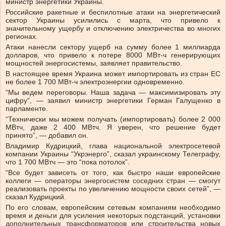
министр энергетики Украины.
Российские ракетные и беспилотные атаки на энергетический
сектор Украины усилились с марта, что привело к
значительному ущербу и отключению электричества во многих
регионах.
Атаки нанесли сектору ущерб на сумму более 1 миллиарда
долларов, что привело к потере 8000 МВт-ч генерирующих
мощностей энергосистемы, заявляет правительство.
В настоящее время Украина может импортировать из стран ЕС
не более 1 700 МВт-ч электроэнергии одновременно.
“Мы ведем переговоры. Наша задача — максимизировать эту
цифру”, — заявил министр энергетики Герман Галущенко в
парламенте.
“Технически мы можем получать (импортировать) более 2 000
МВтч, даже 2 400 МВтч. Я уверен, что решение будет
принято”, — добавил он.
Владимир Кудрицкий, глава национальной электросетевой
компании Украины “Укрэнерго”, сказал украинскому Телеграфу,
что 1 700 МВтч — это “пока потолок”.
“Все будет зависеть от того, как быстро наши европейские
коллеги — операторы энергосистем соседних стран — смогут
реализовать проекты по увеличению мощности своих сетей”, —
сказал Кудрицкий.
По его словам, европейским сетевым компаниям необходимо
время и деньги для усиления некоторых подстанций, установки
дополнительных трансформаторов или строительства новых