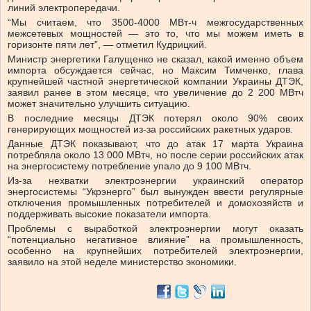
линий электропередачи.
“Мы считаем, что 3500-4000 МВт-ч межгосударственных
межсетевых мощностей — это то, что мы можем иметь в
горизонте пяти лет”, — отметил Кудрицкий.
Министр энергетики Галущенко не сказал, какой именно объем
импорта обсуждается сейчас, но Максим Тимченко, глава
крупнейшей частной энергетической компании Украины ДТЭК,
заявил ранее в этом месяце, что увеличение до 2 200 МВтч
может значительно улучшить ситуацию.
В последние месяцы ДТЭК потерял около 90% своих
генерирующих мощностей из-за российских ракетных ударов.
Данные ДТЭК показывают, что до атак 17 марта Украина
потребляла около 13 000 МВтч, но после серии российских атак
на энергосистему потребление упало до 9 100 МВтч.
Из-за нехватки электроэнергии украинский оператор
энергосистемы “Укрэнерго” был вынужден ввести регулярные
отключения промышленных потребителей и домохозяйств и
поддерживать высокие показатели импорта.
Проблемы с выработкой электроэнергии могут оказать
“потенциально негативное влияние” на промышленность,
особенно на крупнейших потребителей электроэнергии,
заявило на этой неделе министерство экономики.