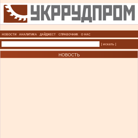
НОВОСТИ
АНАЛИТИКА
ДАЙДЖЕСТ
СПРАВОЧНИК
О НАС
| искать |
НОВОСТЬ