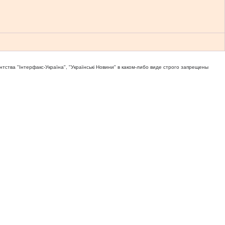
тва "Iнтерфакс-Україна", "Українськi Новини" в каком-либо виде строго запрещены