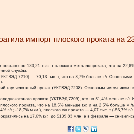
ратила импорт плоского проката на 
 поставлено 133,21 тыс. т плоского металлопроката, что на 22
енной службы.
УКТВЭД 7210) — 70,13 тыс. т, что на 3,7% больше г./г. Основным
т.
оский горячекатаный прокат (УКТВЭД 7208). Основным источником п
олоднокатаного проката (УКТВЭД 7209), что на 51,4% меньше г./г. Из
лоского проката, что на 18,5% меньше г./г. и на 2,5% больше м./м
4% г./г.; -18,7% м./м.), плоского х/к проката — 4,07 тыс. т (-56,7% г./г.
атились на 17,6% г./г., до $139,83 млн, а в феврале — снизились н