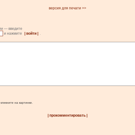
версия для печати >>
ии — введите
и нажмите
| войти |
.
 кликните на картинке.
| прокомментировать |