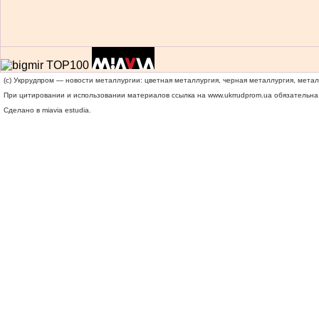
(c) Укррудпром — новости металлургии: цветная металлургия, черная металлургия, мета
При цитировании и использовании материалов ссылка на
www.ukrrudprom.ua
обязательна.
Сделано в miavia estudia.