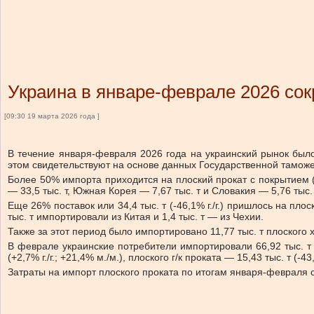
Украина в январе-феврале 2026 сок
[09:30 19 марта 2026 года ]
В течение января-февраля 2026 года на украинский рынок было
этом свидетельствуют на основе данных Государственной тамож
Более 50% импорта приходится на плоский прокат с покрытием (
— 33,5 тыс. т, Южная Корея — 7,67 тыс. т и Словакия — 5,76 тыс. 
Еще 26% поставок или 34,4 тыс. т (-46,1% г./г.) пришлось на пл
тыс. т импортировали из Китая и 1,4 тыс. т — из Чехии.
Также за этот период было импортировано 11,77 тыс. т плоского х
В феврале украинские потребители импортировали 66,92 тыс. т п
(+2,7% г./г.; +21,4% м./м.), плоского г/к проката — 15,43 тыс. т (-43,
Затраты на импорт плоского проката по итогам января-февраля сокр