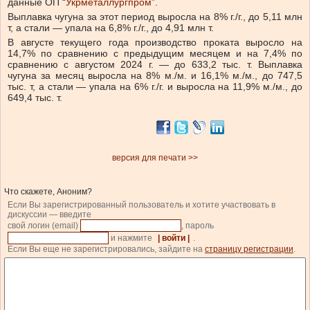
данные ОП “
Укрметаллургпром
”.
Выплавка чугуна за этот период выросла на 8% г./г., до 5,11 млн
т, а стали — упала на 6,8% г./г., до 4,91 млн т.
В августе текущего года производство проката выросло на
14,7% по сравнению с предыдущим месяцем и на 7,4% по
сравнению с августом 2024 г. — до 633,2 тыс. т. Выплавка
чугуна за месяц выросла на 8% м./м. и 16,1% м./м., до 747,5
тыс. т, а стали — упала на 6% г./г. и выросла на 11,9% м./м., до
649,4 тыс. т.
версия для печати >>
Что скажете, Аноним?
Если Вы зарегистрированный пользователь и хотите участвовать в
дискуссии — введите
свой логин (email)
, пароль
и нажмите
| войти |
.
Если Вы еще не зарегистрировались, зайдите на
страницу регистрации
.