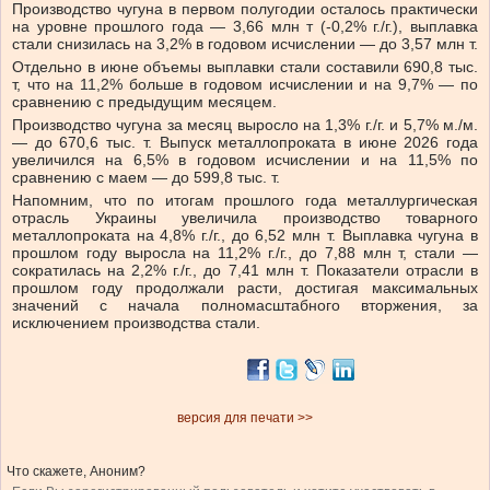
Производство чугуна в первом полугодии осталось практически
на уровне прошлого года — 3,66 млн т (-0,2% г./г.), выплавка
стали снизилась на 3,2% в годовом исчислении — до 3,57 млн т.
Отдельно в июне объемы выплавки стали составили 690,8 тыс.
т, что на 11,2% больше в годовом исчислении и на 9,7% — по
сравнению с предыдущим месяцем.
Производство чугуна за месяц выросло на 1,3% г./г. и 5,7% м./м.
— до 670,6 тыс. т. Выпуск металлопроката в июне 2026 года
увеличился на 6,5% в годовом исчислении и на 11,5% по
сравнению с маем — до 599,8 тыс. т.
Напомним, что по итогам прошлого года металлургическая
отрасль Украины увеличила производство товарного
металлопроката на 4,8% г./г., до 6,52 млн т. Выплавка чугуна в
прошлом году выросла на 11,2% г./г., до 7,88 млн т, стали —
сократилась на 2,2% г./г., до 7,41 млн т. Показатели отрасли в
прошлом году продолжали расти, достигая максимальных
значений с начала полномасштабного вторжения, за
исключением производства стали.
версия для печати >>
Что скажете, Аноним?