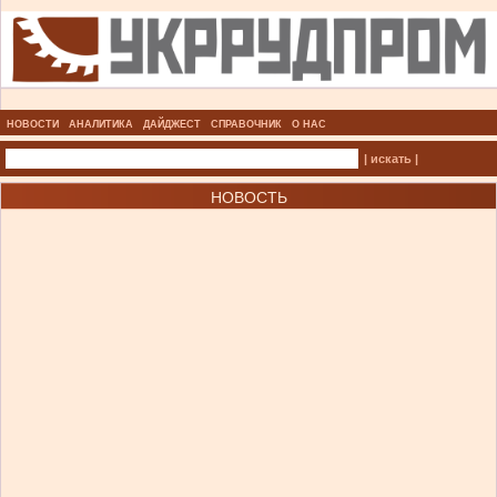
НОВОСТИ
АНАЛИТИКА
ДАЙДЖЕСТ
СПРАВОЧНИК
О НАС
| искать |
НОВОСТЬ