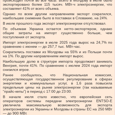
происходил почти во все часы. Всего в Молдову в июле было
экспортировано более 115 тысяч. МВт-ч электроэнергии, что
составляет 41% от всего объема.
Однако по всем другим направлениям экспорт сократился,
наибольшее снижение было в поставках в Словакию, на 24%.
В июле прошлого года экспорт электроэнергии отсутствовал.
По объемам Украина остается нетто-экспортером, однако
общие затраты на импорт существенно больше, чем
поступления от экспорта.
Импорт электроэнергии в июле 2025 года вырос на 24,7% по
сравнению с июнем — до 257,7 тыс. МВт-час.
Сократились поставки из Молдовы на 55% и из Польши почти
на 1%. По другим направлениям импорт вырос.
Наибольшую долю в структуре импорта продолжает занимать
Венгрия, почти 41%. По сравнению с июлем 2024 года импорт
снизился втрое.
Ранее сообщалось, что Национальная комиссия,
осуществляющая государственное регулирование в сферах
энергетики и коммунальных услуг, в 1,6 раза повысила
предельные цены на рынке электроэнергии (так называемые
“прайс-кепы”) в период с 17:00 до 23:00.
В начале июля стало известно, что европейская сеть
операторов системы передачи электроэнергии ENTSO-E
увеличила максимальную возможность для экспорта
электроэнергии из Украины и Молдовы в страны ЕС на 250 МВт
— до 900 МВт.