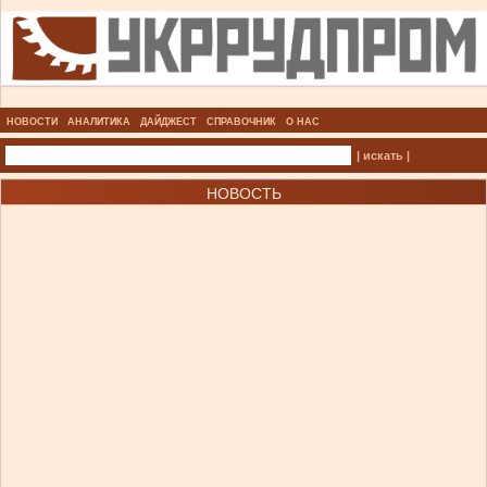
НОВОСТИ
АНАЛИТИКА
ДАЙДЖЕСТ
СПРАВОЧНИК
О НАС
| искать |
НОВОСТЬ