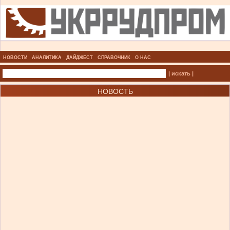
НОВОСТИ
АНАЛИТИКА
ДАЙДЖЕСТ
СПРАВОЧНИК
О НАС
| искать |
НОВОСТЬ