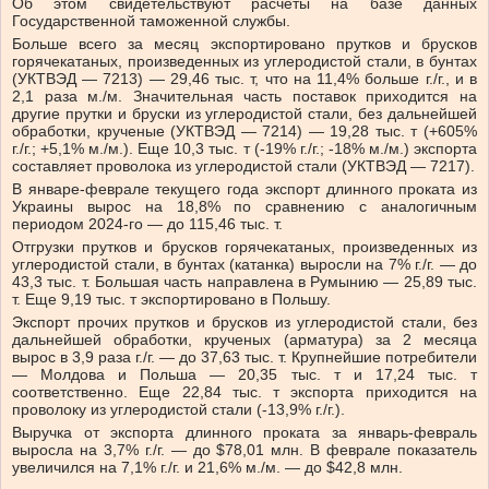
Об этом свидетельствуют расчеты на базе данных
Государственной таможенной службы.
Больше всего за месяц экспортировано прутков и брусков
горячекатаных, произведенных из углеродистой стали, в бунтах
(УКТВЭД — 7213) — 29,46 тыс. т, что на 11,4% больше г./г., и в
2,1 раза м./м. Значительная часть поставок приходится на
другие прутки и бруски из углеродистой стали, без дальнейшей
обработки, крученые (УКТВЭД — 7214) — 19,28 тыс. т (+605%
г./г.; +5,1% м./м.). Еще 10,3 тыс. т (-19% г./г.; -18% м./м.) экспорта
составляет проволока из углеродистой стали (УКТВЭД — 7217).
В январе-феврале текущего года экспорт длинного проката из
Украины вырос на 18,8% по сравнению с аналогичным
периодом 2024-го — до 115,46 тыс. т.
Отгрузки прутков и брусков горячекатаных, произведенных из
углеродистой стали, в бунтах (катанка) выросли на 7% г./г. — до
43,3 тыс. т. Большая часть направлена в Румынию — 25,89 тыс.
т. Еще 9,19 тыс. т экспортировано в Польшу.
Экспорт прочих прутков и брусков из углеродистой стали, без
дальнейшей обработки, крученых (арматура) за 2 месяца
вырос в 3,9 раза г./г. — до 37,63 тыс. т. Крупнейшие потребители
— Молдова и Польша — 20,35 тыс. т и 17,24 тыс. т
соответственно. Еще 22,84 тыс. т экспорта приходится на
проволоку из углеродистой стали (-13,9% г./г.).
Выручка от экспорта длинного проката за январь-февраль
выросла на 3,7% г./г. — до $78,01 млн. В феврале показатель
увеличился на 7,1% г./г. и 21,6% м./м. — до $42,8 млн.