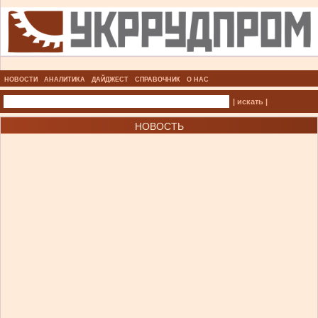
НОВОСТИ
АНАЛИТИКА
ДАЙДЖЕСТ
СПРАВОЧНИК
О НАС
| искать |
НОВОСТЬ