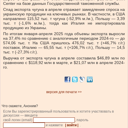
Center на базе данных Государственной таможенной службы.
Спад экспорта чугуна в апреле отражает замедление спроса на
украинскую продукции на ключевых рынках. В частности, в США
направлено 115,52 тыс. т чугуна (-52,9% м./м.), Польшу — 3,39
тыс. т (-1,6% м./м.), тогда как Италия не импортировала
продукцию из Украины.
По итогам января-апреля 2025 года объемы экспорта выросли
на 37,4% по сравнению с аналогичным периодом 2024-го — до
574,06 тыс. т. На США пришлось 476,02 тыс. т (+46,7% г./г.)
поставок, Италию — 65,55 тыс. т (+106,7% г./г.), Польшу — 14,5
тыс. т (-27,3% г./г.).
Выручка от экспорта чугуна в апреле составила $46,89 млн по
сравнению с $118,92 млн в марте, и $21,07 млн в апреле 2024-
го.
версия для печати >>
Что скажете, Аноним?
Если Вы зарегистрированный пользователь и хотите участвовать в
дискуссии — введите
свой логин (email)
, пароль
и нажмите
| войти |
.