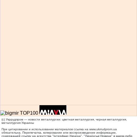
(c) Укррудпром — новости металлургии: цветная металлургия, черная металлургия,
металлургия Украины
При цитировании и использовании материалов ссылка на
www.ukrrudprom.ua
обязательна. Перепечатка, копирование или воспроизведение информации,
содержащей ссылку на агентства "Iнтерфакс-Україна", "Українськi Новини" в каком-либо