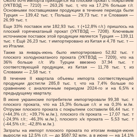
Около 50% импорта приходится на плоский прокат с покрытием
(УКТВЭД — 7210) — 263,26 тыс. т, что на 17,2% больше г./г.
Основными поставщиками продукции в течение периода были
Турция — 139,42 тыс. т, Польша — 29,73 тыс. т и Словакия —
26,99 тыс. т.
Еще 33% поставок или 182,93 тыс. т (+12,8% г./г.) пришлось на
плоский горячекатаный прокат (УКТВЭД — 7208). Ключевым
источником поставок этой продукции является Турция — 139,11
тыс. т. Ещё 26,23 тыс. т импортировано из Китая и 4,78 тыс. т —
из Италии.
Также за январь-июнь было импортировано 52,82 тыс. т
плоского холоднокатаного проката (УКТВЭД — 7209), что на
36% больше г./г. Из Турции ввезено 37,94 тыс. т
соответствующей продукции, из Китая — 11,78 тыс. т, из
Словакии — 2,58 тыс. т.
В течение II квартала объемы импорта соответствующей
продукции достигли 285,8 тыс. т, что на 7,4% больше по
сравнению с аналогичным периодом 2024-го и на 6,5% к
предыдущему кварталу.
В июне украинские потребители импортировали 99,38 тыс. т
плоского проката, что на 15,3% больше г./г. и на 0,3% м./м.
Отгрузки плоского проката с покрытием составили 66,44 тыс. т
(+44,3% г./г.; +39,7% м./м.), плоского г/к проката — 17,07 тыс. т
(-24,9% г./г.; -46,3% м./м.), плоского х/к проката — 5,53 тыс. т
(-44,5% г./г.; -42,8% м./м.).
Затраты на импорт плоского проката по итогам января-июня
выросли на 12,5% г./г. — до $587,92 млн, а в июне — на 14,1%