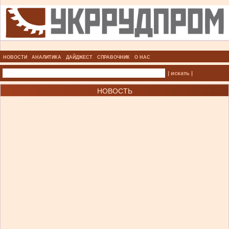
НОВОСТИ
АНАЛИТИКА
ДАЙДЖЕСТ
СПРАВОЧНИК
О НАС
| искать |
НОВОСТЬ