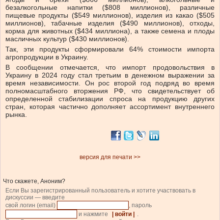
безалкогольные напитки ($808 миллионов), различные
пищевые продукты ($549 миллионов), изделия из какао ($505
миллионов), табачные изделия ($490 миллионов), отходы,
корма для животных ($434 миллиона), а также семена и плоды
масличных культур ($430 миллионов).
Так, эти продукты сформировали 64% стоимости импорта
агропродукции в Украину.
В сообщении отмечается, что импорт продовольствия в
Украину в 2024 году стал третьим в денежном выражении за
время независимости. Он рос второй год подряд во время
полномасштабного вторжения РФ, что свидетельствует об
определенной стабилизации спроса на продукцию других
стран, которая частично дополняет ассортимент внутреннего
рынка.
версия для печати >>
Что скажете, Аноним?
Если Вы зарегистрированный пользователь и хотите участвовать в
дискуссии — введите
свой логин (email)
, пароль
и нажмите
| войти |
.