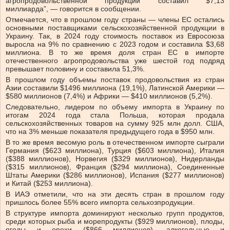
агропродовольственной продукции составил $7,13
миллиарда”, — говорится в сообщении.
Отмечается, что в прошлом году страны — члены ЕС остались
основными поставщиками сельскохозяйственной продукции в
Украину. Так, в 2024 году стоимость поставок из Евросоюза
выросла на 9% по сравнению с 2023 годом и составила $3,68
миллиона. В то же время доля стран ЕС в импорте
отечественного агропродовольства уже шестой год подряд
превышает половину и составила 51,3%.
В прошлом году объемы поставок продовольствия из стран
Азии составили $1496 миллиона (19,1%), Латинской Америки —
$580 миллионов (7,4%) и Африки — $410 миллионов (5,2%).
Следовательно, лидером по объему импорта в Украину по
итогам 2024 года стала Польша, которая продала
сельскохозяйственных товаров на сумму 925 млн долл. США,
что на 3% меньше показателя предыдущего года в $950 млн.
В то же время весомую роль в отечественном импорте сыграли
Германия ($623 миллиона), Турция ($603 миллиона), Италия
($388 миллионов), Норвегия ($329 миллионов), Нидерланды
($315 миллионов), Франция ($294 миллиона), Соединенные
Штаты Америки ($286 миллионов), Испания ($277 миллионов)
и Китай ($253 миллиона).
В ИАЭ отметили, что на эти десять стран в прошлом году
пришлось более 55% всего импорта сельхозпродукции.
В структуре импорта доминируют несколько групп продуктов,
среди которых рыба и морепродукты ($929 миллионов), плоды,
ягоды и орехи ($866 миллионов), алкогольные и