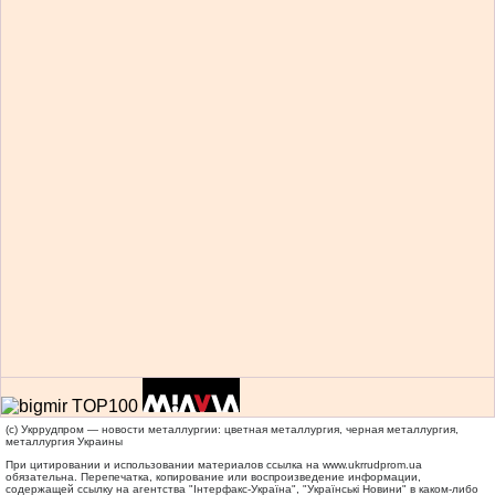
(c) Укррудпром — новости металлургии: цветная металлургия, черная металлургия,
металлургия Украины
При цитировании и использовании материалов ссылка на
www.ukrrudprom.ua
обязательна. Перепечатка, копирование или воспроизведение информации,
содержащей ссылку на агентства "Iнтерфакс-Україна", "Українськi Новини" в каком-либо