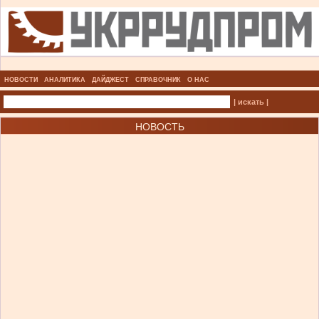
НОВОСТИ
АНАЛИТИКА
ДАЙДЖЕСТ
СПРАВОЧНИК
О НАС
| искать |
НОВОСТЬ