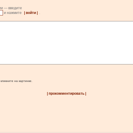
ии — введите
и нажмите
| войти |
.
 кликните на картинке.
| прокомментировать |