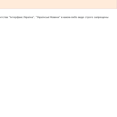
тва "Iнтерфакс-Україна", "Українськi Новини" в каком-либо виде строго запрещены