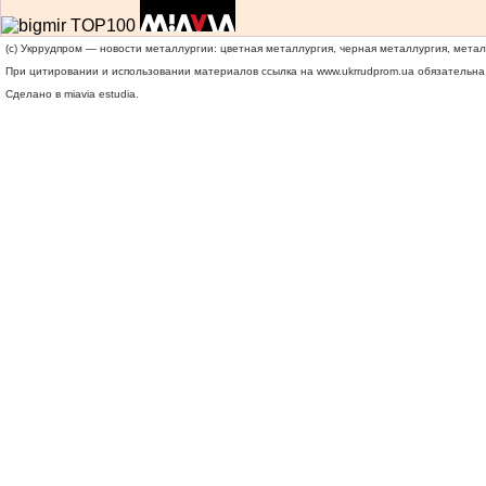
(c) Укррудпром — новости металлургии: цветная металлургия, черная металлургия, мета
При цитировании и использовании материалов ссылка на
www.ukrrudprom.ua
обязательна.
Сделано в miavia estudia.