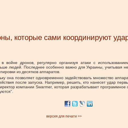
оны, которые сами координируют уда
 войне дронов, регулярно организуя атаки с использованием 
ше людей. Последнее особенно важно для Украины, учитывая нехва
пировки из десятков аппаратов.
ьку она позволяет одновременно задействовать множество аппара
йствия после запуска. Например, решить, кто нанесет удар первы
ендиректор компании Swarmer, которая разрабатывает программное 
уются”.
версия для печати >>