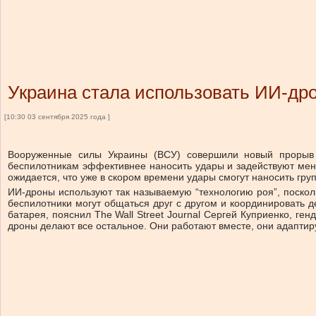
Украина стала использовать ИИ-др
[10:30 03 сентября 2025 года ]
Вооруженные силы Украины (ВСУ) совершили новый прорыв в
беспилотникам эффективнее наносить удары и задействуют мень
ожидается, что уже в скором времени удары смогут наносить груп
ИИ-дроны используют так называемую “технологию роя”, поскол
беспилотники могут общаться друг с другом и координировать де
батарея, пояснил The Wall Street Journal Сергей Куприенко, г
дроны делают все остальное. Они работают вместе, они адаптир