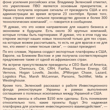
фоне усиления российских атак. Владимир Зеленский отметил,
что укрепление ПВО является основным приоритетом, и
Украина получила хорошие сигналы от президента США и его
администрации во время встречи 23 сентября. Кроме того,
наша страна имеет сильное производство дронов и более 300
технологических компаний”, — говорится в сообщении.
“Я думаю, что это новое направление для нашего бизнеса и
экономики в будущем. Есть около 30 крупных компаний,
которые готовы быть партнерами. И думаю, что в этом году мы
откроем экспорт наших новых технологий только для тех стран,
на которые можем рассчитывать, то есть не для врагов и не для
тех, кто имеет с ними тесные связи”, — сказал президент.
По его словам, Украина создаст экспортные платформы в США,
Европе, на Ближнем Востоке и уже получила соответствующее
предложение также от одной из африканских стран.
На встрече присутствовали президенты и СЕО Bank of America,
Amazon, Chemours, Citi, CRH, Fairfax, Fluence Energy, GE
Vernova, Hogan Lovells, Jacobs, JPMorgan Chase, Lazard,
Logistics Plus, Marsh McLennan, Parsons, TechMet, Velta и
Westinghouse.
Кроме того, Зеленский рассказал о работе Инвестиционного
фонда реконструкции Украины в рамках выполнения
соглашения о полезных ископаемых между Украиной и США.
“Первые взносы в объеме $150 млн сделаны. Есть понимание
относительно того, какие проекты будут. Это надежная
платформа для усиления инвестиционного взаимодействия”, —