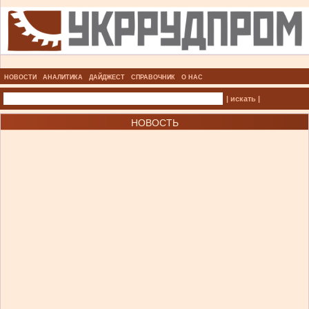
НОВОСТИ
АНАЛИТИКА
ДАЙДЖЕСТ
СПРАВОЧНИК
О НАС
| искать |
НОВОСТЬ